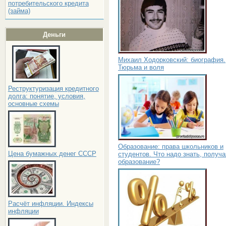
потребительского кредита
(займа)
Деньги
Михаил Ходорковский: биография.
Тюрьма и воля
Реструктуризация кредитного
долга: понятие, условия,
основные схемы
Образование: права школьников и
Цена бумажных денег СССР
студентов. Что надо знать, получа
образование?
Расчёт инфляции. Индексы
инфляции