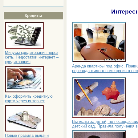
Интересн
Кредиты
Минусы кредитования через
сеть. Недостатки интернет –
кредитования
Аренда квартиры под офис. Прави
перевода жилого помещения в не
Как оформить кредитную
карту через интернет
Выплаты за детей, не посещающи
детский сад. Правила получения 
Новые правила выдачи