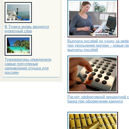
В Тунисе вновь вводится
курортный сбор
Выплата пособий по уходу за реб
при увольнении матери – новые п
выплаты пособий
Туроператоры определили
самые популярные
направления отдыха для
россиян
Расчёт эффективной процентной с
банка при оформлении кредита