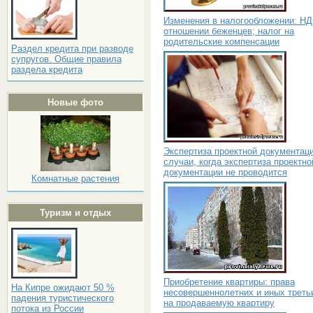
Изменения в налогообложении: Н
отношении беженцев; налог на
родительские компенсации
Раздел кредита при разводе
супругов. Общие правила
раздела кредита
Новые фото
Экспертиза проектной документаци
случаи, когда экспертиза проектно
документации не проводится
Комнатные растения
Туризм и отдых
Приобретение квартиры: права
На Кипре ожидают 50 %
несовершеннолетних и иных треть
падения туристического
на продаваемую квартиру
потока из России