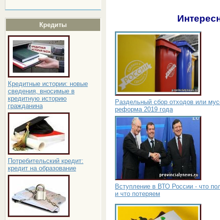
Интересн
Кредиты
Кредитные истории: новые
сведения, вносимые в
кредитную историю
Раздельный сбор отходов или мус
гражданина
реформа 2019 года
Потребительский кредит:
кредит на образование
Вступление в ВТО России - что по
и что потеряем