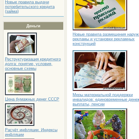
Новые правила выдачи
потребительского кредита
(займа)
Деньги
Новые правила размещения наруж
рекламы и установки рекламных
конструкций
Реструктуризация кредитного
долга: понятие, условия,
основные схемы
Меры материальной поддержки
Цена бумажных денег СССР
инвалидов: единовременные дене
выплаты, пенсии
Расчёт инфляции. Индексы
инфляции