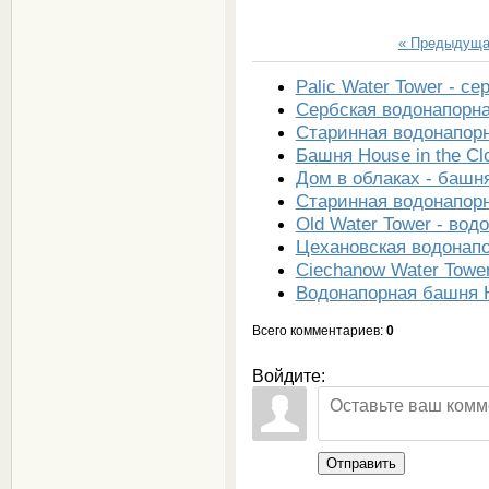
« Предыдущ
Paliс Water Tower - с
Сербская водонапорна
Старинная водонапор
Башня House in the Cl
Дом в облаках - башн
Старинная водонапор
Old Water Tower - во
Цехановская водонап
Ciechanow Water Towe
Водонапорная башня Ha
Всего комментариев
:
0
Войдите:
Отправить