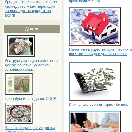
проживания в РФ
Кредитные обязательства по
наследству – как переходят
по наследству кредитные
долги
Деньги
Налог на имущество физических л
понятие, порядок уплаты налога
Реструктуризация кредитного
долга: понятие, условия,
основные схемы
Цена бумажных денег СССР
Как начать свой интернет-бизнес
Расчёт инфляции. Индексы