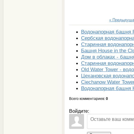
« Предыдущ
Водонапорная башня P
Сербская водонапорна
Старинная водонапор
Башня House in the Cl
Дом в облаках - башн
Старинная водонапор
Old Water Tower - во
Цехановская водонап
Ciechanow Water Towe
Водонапорная башня Ha
Всего комментариев
:
0
Войдите: