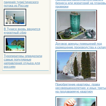
падения туристического
бизнеса или мораторий на планов
потока из России
проверки
В Тунисе вновь вводится
курортный сбор
Договор аренды помещений под
размещение производства и склад
Туроператоры определили
самые популярные
направления отдыха для
россиян
Приобретение квартиры: права
несовершеннолетних и иных треть
на продаваемую квартиру