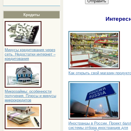
Отправить
Кредиты
Интересн
Минусы кредитования через
сеть. Недостатки интернет –
кредитования
Как открыть свой магазин продукт
Микрозаймы: особенности
получения. Плюсы и минусы
микрокредитов
Иностранцы в России. Проект бал
системы отбора иностранцев для