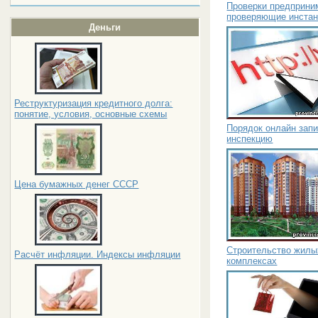
Проверки предприним
проверяющие инста
Деньги
Реструктуризация кредитного долга:
понятие, условия, основные схемы
Порядок онлайн запи
инспекцию
Цена бумажных денег СССР
Строительство жилы
Расчёт инфляции. Индексы инфляции
комплексах