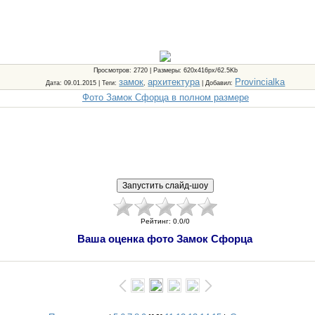
Просмотров
: 2720 |
Размеры
: 620x416px/62.5Kb
замок
архитектура
Provincialka
Дата
: 09.01.2015 |
Теги
:
,
|
Добавил
:
Фото Замок Сфорца в полном размере
Рейтинг
:
0.0
/
0
Ваша оценка фото Замок Сфорца