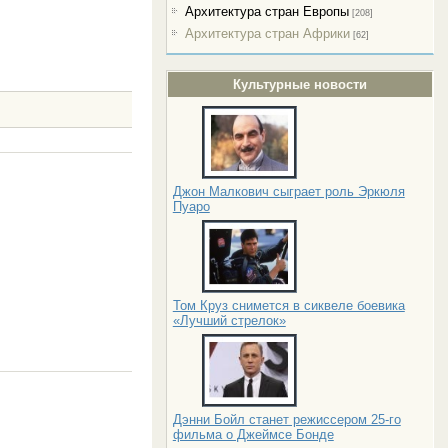
Архитектура стран Европы
[208]
Архитектура стран Африки
[62]
Культурные новости
Джон Малкович сыграет роль Эркюля
Пуаро
Том Круз снимется в сиквеле боевика
«Лучший стрелок»
Дэнни Бойл станет режиссером 25-го
фильма о Джеймсе Бонде