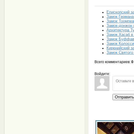
Епископский з
Замок Германа
Замок Тоомпеа
Замок-донжон 
Архитектура Т
Замок Хасаб в
Замок Буффав
Замок Колосси
Киренийский з
Замок Святого
Всего комментариев
:
0
Войдите:
Отправит