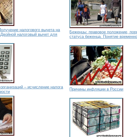
Получение налогового вычета на
Беженцы: правовое положение, пор
 Двойной налоговый вычет для
статуса беженца. Понятие временн
организаций – исчисление налога
Причины инфляции в России
мости