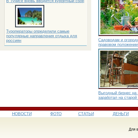
В Тунисе вновь вводится курортный сбор
Туроператоры определили самые
популярные направления отдыха для
Садоводам и огородн
россиян
правовом положении
Выгодный бизнес на
заработал на старой
НОВОСТИ
ФОТО
СТАТЬИ
ДЕНЬГИ
Для 