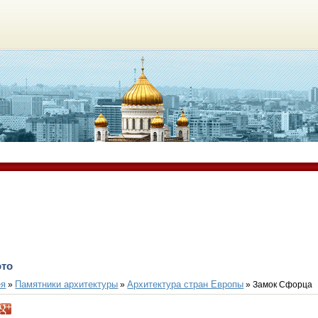
ото
ея
Памятники архитектуры
Архитектура стран Европы
»
»
» Замок Сфорца