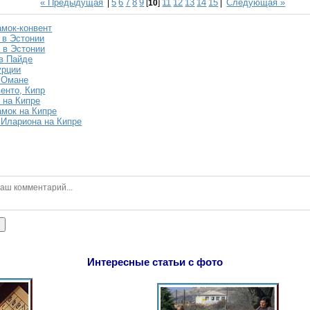
« Предыдущая
5
6
7
8
9
11
12
13
14
15
Следующая »
|
[
10
]
|
амок-конвент
 в Эстонии
 в Эстонии
в Пайде
урции
 Омане
енто, Кипр
 на Кипре
амок на Кипре
 Илариона на Кипре
ь
Интересные статьи с фото