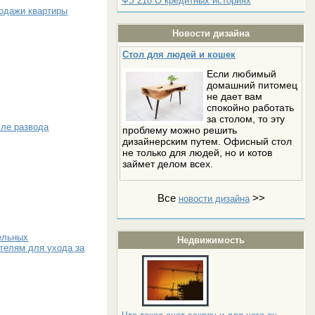
ФЗ 218 О кредитных историях
родажи квартиры
Новости дизайна
Стол для людей и кошек
Если любимый
домашний питомец
не дает вам
спокойно работать
за столом, то эту
сле развода
проблему можно решить
дизайнерским путем. Офисный стол
не только для людей, но и котов
займет делом всех.
Все
>>
новости дизайна
ельных
Недвижимость
телям для ухода за