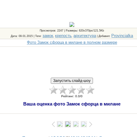
Просмотров
: 2247 |
Размеры
: 620x370px/121.5Kb
замок
крепость
архитектура
Provincialka
Дата
: 09.01.2015 |
Теги
:
,
,
|
Добавил
:
Фото Замок сфорца в милане в полном размере
Рейтинг
:
0.0
/
0
Ваша оценка фото Замок сфорца в милане