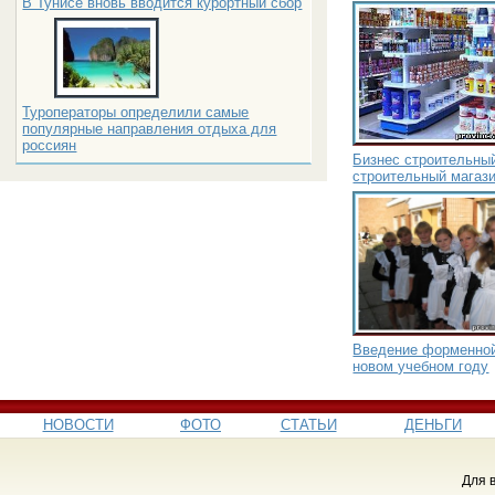
В Тунисе вновь вводится курортный сбор
Туроператоры определили самые
популярные направления отдыха для
россиян
Бизнес строительный
строительный магаз
Введение форменно
новом учебном году
НОВОСТИ
ФОТО
СТАТЬИ
ДЕНЬГИ
Для 