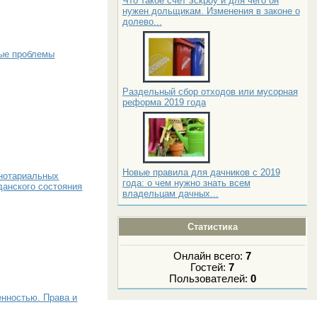
Что такое счет эскроу и для чего он
нужен дольщикам. Изменения в законе о
долево...
ные проблемы
Раздельный сбор отходов или мусорная
реформа 2019 года
Новые правила для дачников с 2019
 нотариальных
года: о чем нужно знать всем
данского состояния
владельцам дачных...
Статистика
Онлайн всего:
7
Гостей:
7
Пользователей:
0
енностью. Права и