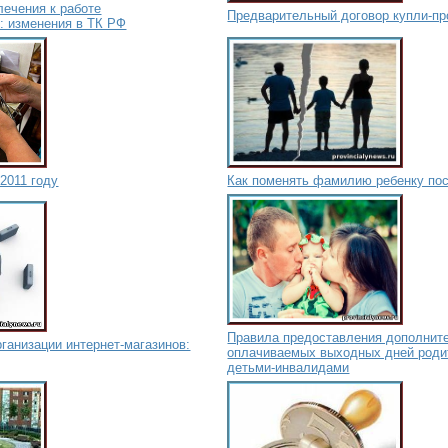
лечения к работе
Предварительный договор купли-п
: изменения в ТК РФ
2011 году
Как поменять фамилию ребенку по
Правила предоставления дополнит
ганизации интернет-магазинов:
оплачиваемых выходных дней роди
детьми-инвалидами