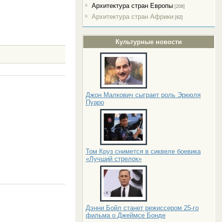
Архитектура стран Европы
[208]
Архитектура стран Африки
[62]
Культурные новости
Джон Малкович сыграет роль Эркюля
Пуаро
Том Круз снимется в сиквеле боевика
«Лучший стрелок»
Дэнни Бойл станет режиссером 25-го
фильма о Джеймсе Бонде