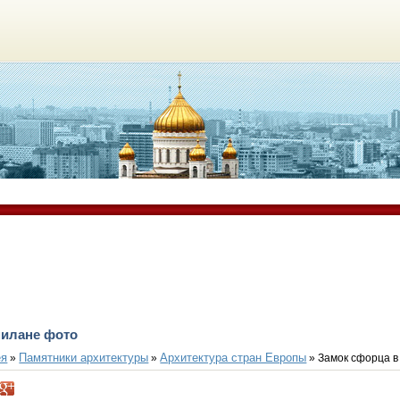
милане фото
ея
Памятники архитектуры
Архитектура стран Европы
»
»
» Замок сфорца в