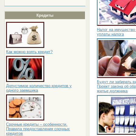
Кредиты
Налог на имущество 
уплаты налога
Как можно взять кредит?
Будут ли забирать е
Допустимое количество кредитов у
Проект закона об об
одного заемщика
жилье должника
Срочные кредиты – особенности.
Правила предоставления срочных
кредитов