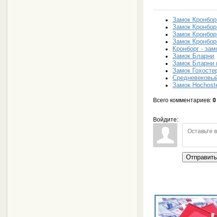
Замок Кронбор
Замок Кронбор
Замок Кронбор
Замок Кронбор
Кронборг - зам
Замок Бларни
Замок Бларни 
Замок Гохосте
Средневековый
Замок Hochoste
Всего комментариев
:
0
Войдите:
Отправит