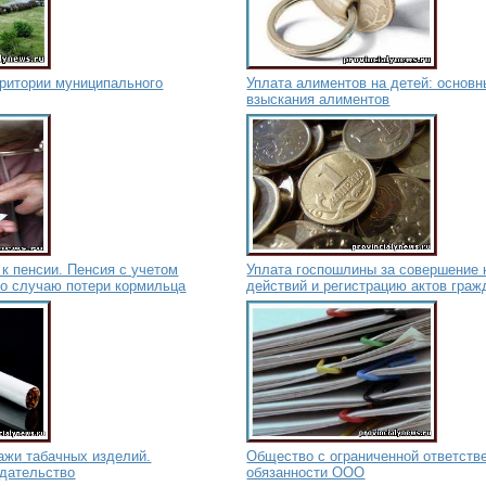
рритории муниципального
Уплата алиментов на детей: основ
взыскания алиментов
к пенсии. Пенсия с учетом
Уплата госпошлины за совершение
по случаю потери кормильца
действий и регистрацию актов граж
ажи табачных изделий.
Общество с ограниченной ответств
одательство
обязанности ООО