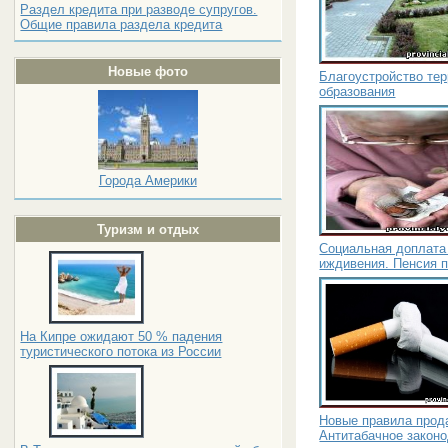
Раздел кредита при разводе супругов.
Общие правила раздела кредита
Новые фото
Благоустройство те
образования
Города Америки
Туризм и отдых
Социальная доплата 
иждивения. Пенсия 
На Кипре ожидают 50 % падения
туристического потока из России
Новые правила прод
Антитабачное закон