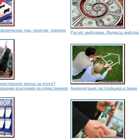
физических лиц: понятие, порядок
Расчёт инфляции. Индексы инфляц
динственное жилье за долги?
ращении взыскания на единственное
Аккредитация застройщика в банке