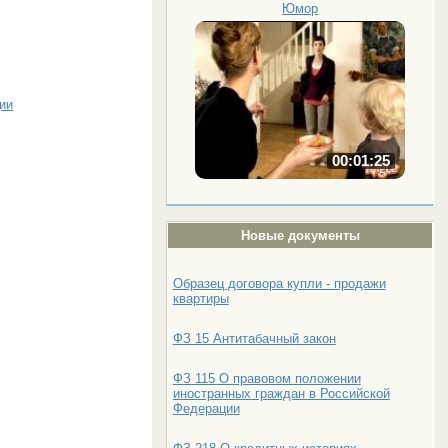
Юмор
ии
00:01:25
Новые документы
Образец договора купли - продажи
квартиры
ФЗ 15 Антитабачный закон
ФЗ 115 О правовом положении
иностранных граждан в Российской
Федерации