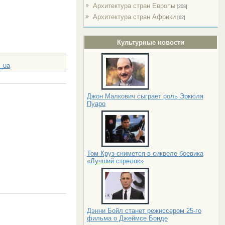
Архитектура стран Европы
[208]
Архитектура стран Африки
[62]
Культурные новости
_ua
Джон Малкович сыграет роль Эркюля
Пуаро
Том Круз снимется в сиквеле боевика
«Лучший стрелок»
Дэнни Бойл станет режиссером 25-го
фильма о Джеймсе Бонде