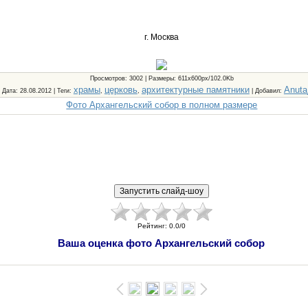
г. Москва
Просмотров
: 3002 |
Размеры
: 611x600px/102.0Kb
храмы
церковь
архитектурные памятники
Anuta
Дата
: 28.08.2012 |
Теги
:
,
,
|
Добавил
:
Фото Архангельский собор в полном размере
Рейтинг
:
0.0
/
0
Ваша оценка фото Архангельский собор