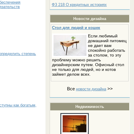
обеспечения
ФЗ 218 О кредитных историях
язательств
Новости дизайна
Стол для людей и кошек
Если любимый
домашний питомец
не дает вам
спокойно работать
 определить степень
за столом, то эту
проблему можно решить
дизайнерским путем. Офисный стол
не только для людей, но и котов
займет делом всех.
Все
>>
новости дизайна
ступны как богатым,
Недвижимость