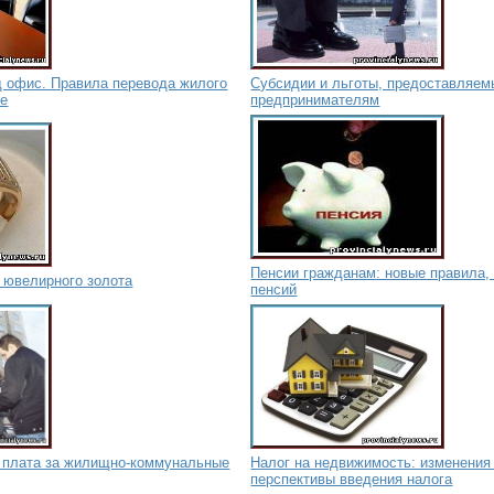
д офис. Правила перевода жилого
Субсидии и льготы, предоставляем
ое
предпринимателям
Пенсии гражданам: новые правила,
 ювелирного золота
пенсий
я плата за жилищно-коммунальные
Налог на недвижимость: изменения
перспективы введения налога