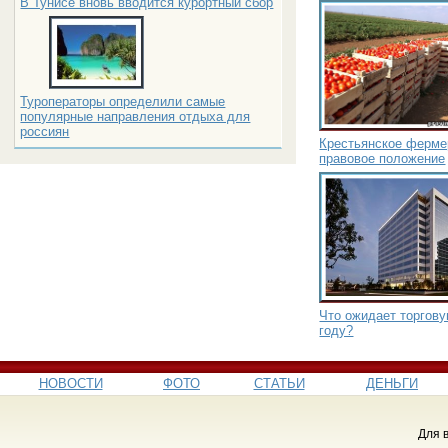
В Тунисе вновь вводится курортный сбор
Туроператоры определили самые
популярные направления отдыха для
россиян
Крестьянское фермер
правовое положение
Что ожидает торгов
году?
НОВОСТИ
ФОТО
СТАТЬИ
ДЕНЬГИ
Для 