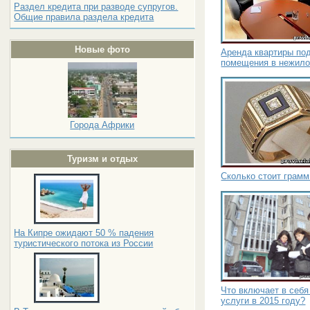
Раздел кредита при разводе супругов.
Общие правила раздела кредита
Новые фото
Аренда квартиры по
помещения в нежил
Города Африки
Туризм и отдых
Сколько стоит грамм
На Кипре ожидают 50 % падения
туристического потока из России
Что включает в себ
услуги в 2015 году?