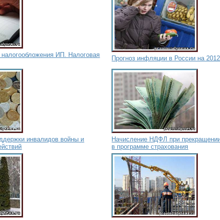
 налогообложения ИП. Налоговая
Прогноз инфляции в России на 2012
ддержки инвалидов войны и
Начисление НДФЛ при прекращении
ействий
в программе страхования