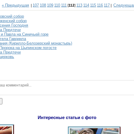
« Предыдущая
107
108
109
110
111
113
114
115
116
117
Следующа
|
[
112
]
|
овский собор
женский собор
сения Господня
а Предтечи
 и Павла на Синичьей горе
гела Гавриила
ния (Кирилло-Белозерский монастырь)
Пророка на Цыпинском погосте
а Предтечи
церковь
ь
Интересные статьи с фото