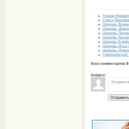
Троице-Измайл
Спасо-Преобра
Церковь Возне
Церковь Иоанн
Церковь Петра
Церковь Архан
Церковь Епифа
Церковь Ильи 
Церковь Иоанн
Симеоновская 
Всего комментариев
:
0
Войдите:
Отправит