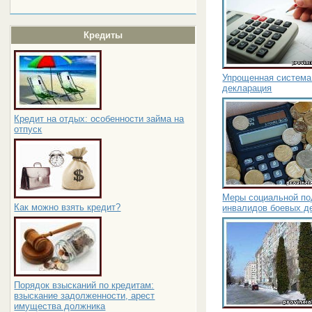
Кредиты
Упрощенная система
декларация
Кредит на отдых: особенности займа на
отпуск
Меры социальной по
Как можно взять кредит?
инвалидов боевых д
Порядок взысканий по кредитам:
взыскание задолженности, арест
имущества должника