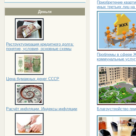
Приобретение кварт
иных третьих лиц на
Деньги
Реструктуризация кредитного долга:
понятие, условия, основные схемы
Проблемы в сфере Ж
коммунальные услуг
Цена бумажных денег СССР
Благоустройство пр
Расчёт инфляции. Индексы инфляции