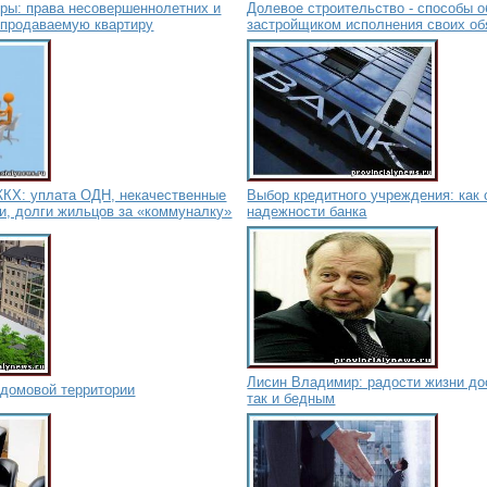
иры: права несовершеннолетних и
Долевое строительство - способы 
 продаваемую квартиру
застройщиком исполнения своих об
КХ: уплата ОДН, некачественные
Выбор кредитного учреждения: как
и, долги жильцов за «коммуналку»
надежности банка
Лисин Владимир: радости жизни до
идомовой территории
так и бедным