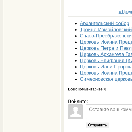
« Пре
Архангельский собор
Троице-Измайловский
Спасо-Преображенски
Церковь Иоанна Пред
Церковь Петра и Павл
Церковь Архангела Га
Церковь Епифания (К
Церковь Ильи Пророка
Церковь Иоанна Пред
Симеоновская церков
Всего комментариев
:
0
Войдите:
Отправить