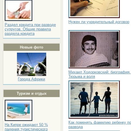
Нужен ли учредительный договор
Раздел кредита при разводе
супругов. Общие правила
раздела кредита
Новые фото
Михаил Ходорковский: биография.
Тюрьма и воля
Города Африки
Туризм и отдых
Как поменять фамилию ребенку п
На Кипре ожидают 50 %
развода
падения туристического