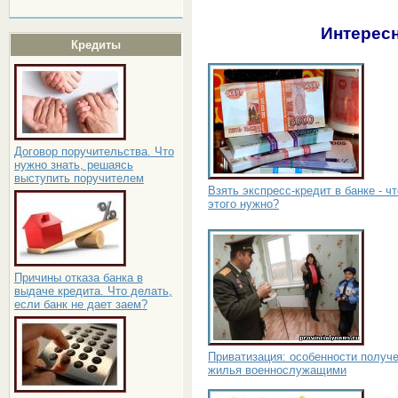
Интересн
Кредиты
Договор поручительства. Что
нужно знать, решаясь
выступить поручителем
Взять экспресс-кредит в банке - ч
этого нужно?
Причины отказа банка в
выдаче кредита. Что делать,
если банк не дает заем?
Приватизация: особенности получ
жилья военнослужащими