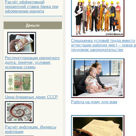
Расчёт эффективной
процентной ставки банка при
оформлении кредита
Деньги
Спецоценка условий труда вместо
аттестации рабочих мест – новое в
трудовом законодательстве
Реструктуризация кредитного
долга: понятие, условия,
основные схемы
Цена бумажных денег СССР
Работа на дому для мам
Расчёт инфляции. Индексы
инфляции