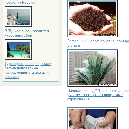
потока из России
В Тунисе вновь вводится
курортный сбор
Земельный налог: понятие, порядо
уплаты
Туроператоры определили
самые популярные
направления отдыха для
россиян
Начисление НДФЛ при прекращен
участия заемщика в программе
страхования