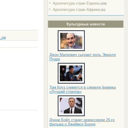
Архитектура стран Европы
[208]
Архитектура стран Африки
[62]
Культурные новости
_ua
Джон Малкович сыграет роль Эркюля
Пуаро
Том Круз снимется в сиквеле боевика
«Лучший стрелок»
Дэнни Бойл станет режиссером 25-го
фильма о Джеймсе Бонде