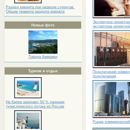
Раздел кредита при разводе супругов.
Общие правила раздела кредита
Экспертиза проектно
Новые фото
экспертиза проектно
Города Америки
Туризм и отдых
Подключение коммун
подключения
На Кипре ожидают 50 % падения
туристического потока из России
Рынок коммерческой