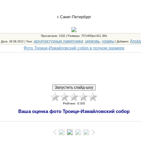
г. Санкт-Петербург
Просмотров
: 2182 |
Размеры
: 757x600px/421.3Kb
архитектурные памятники
церковь
храмы
Anuta
Дата
: 28.08.2012 |
Теги
:
,
,
|
Добавил
:
Фото Троице-Измайловский собор в полном размере
Рейтинг
:
0.0
/
0
Ваша оценка фото Троице-Измайловский собор