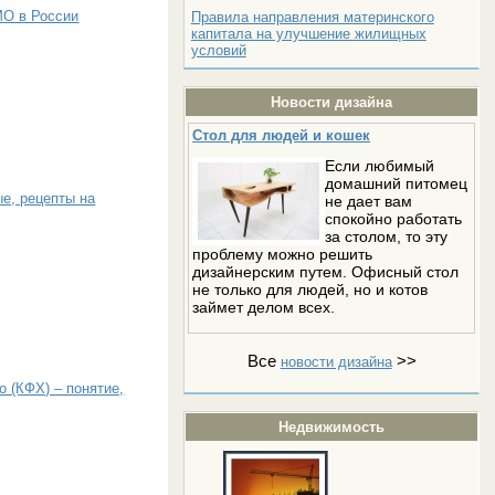
МО в России
Правила направления материнского
капитала на улучшение жилищных
условий
Новости дизайна
Стол для людей и кошек
Если любимый
домашний питомец
е, рецепты на
не дает вам
спокойно работать
за столом, то эту
проблему можно решить
дизайнерским путем. Офисный стол
не только для людей, но и котов
займет делом всех.
Все
>>
новости дизайна
 (КФХ) – понятие,
Недвижимость