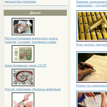
имущества должника
Дарение недвижимост
завещание – что выб
Деньги
Реструктуризация кредитного долга:
понятие, условия, основные схемы
Курс золота: прогноз
Цена бумажных денег СССР
Нужен ли учредител
Расчёт инфляции. Индексы инфляции