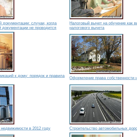
й документации: случаи, когда
Налоговый вычет на обучение как в
й документации не проводится
налогового вычета
икаций к дому: порядок и правила
Оформление права собственности 
 недвижимости в 2012 году
Строительство автомобильных доро