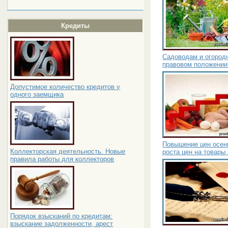
Кредиты
Садоводам и огородн
правовом положении
Допустимое количество кредитов у
одного заемщика
Повышение цен осен
Коллекторская деятельность. Новые
роста цен на товары
правила работы для коллекторов
Порядок взысканий по кредитам:
взыскание задолженности, арест