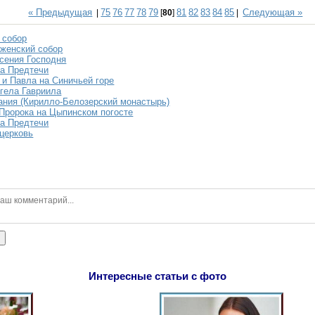
« Предыдущая
75
76
77
78
79
81
82
83
84
85
Следующая »
|
[
80
]
|
 собор
женский собор
сения Господня
а Предтечи
 и Павла на Синичьей горе
гела Гавриила
ния (Кирилло-Белозерский монастырь)
Пророка на Цыпинском погосте
а Предтечи
церковь
ь
Интересные статьи с фото