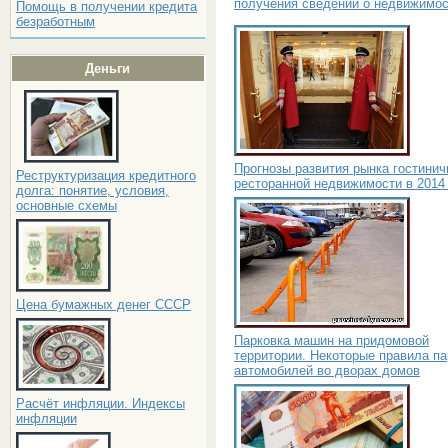
получения сведений о недвижимо
Помощь в получении кредита
безработным
Деньги
Прогнозы развития рынка гостинич
Реструктуризация кредитного
ресторанной недвижимости в 2014
долга: понятие, условия,
основные схемы
Цена бумажных денег СССР
Парковка машин на придомовой
территории. Некоторые правила па
автомобилей во дворах домов
Расчёт инфляции. Индексы
инфляции