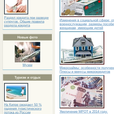
Раздел кредита при разводе
Изменения в социальной сфере: о
супругов. Общие правила
военнослужащим, размеры пособи
раздела кредита
женщинам, имеющим детей
Новые фото
Музеи
Микрозаймы: особенности получен
Плюсы и минусы микрокредитов
Туризм и отдых
На Кипре ожидают 50 %
падения туристического
Увеличение МРОТ в 2014 году.
потока из России