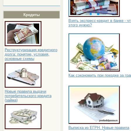
Кредиты
Взять экспресс-кредит в банке - ч
этого нужно?
Реструктуризация кредитного
долга: понятие, условия,
основные схемы
Как сэкономить при поездке за гр
Новые правила выдачи
потребительского кредита
(займа)
Выписка из ЕГРН. Новые правила