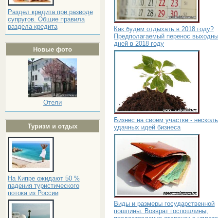
Раздел кредита при разводе
супругов. Общие правила
раздела кредита
Как будем отдыхать в 2018 году?
Предполагаемый перенос выходн
дней в 2018 году
Новые фото
Отели
Бизнес на своем участке - нескол
Туризм и отдых
удачных идей бизнеса
На Кипре ожидают 50 %
падения туристического
потока из России
Виды и размеры государственной
пошлины. Возврат госпошлины,