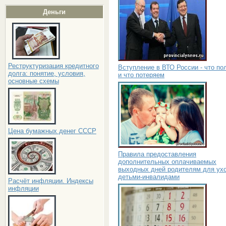
Деньги
Реструктуризация кредитного
Вступление в ВТО России - что по
долга: понятие, условия,
и что потеряем
основные схемы
Цена бумажных денег СССР
Правила предоставления
дополнительных оплачиваемых
выходных дней родителям для ухо
детьми-инвалидами
Расчёт инфляции. Индексы
инфляции