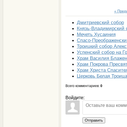
« Пре
Дмитриевский собор
Князь-Владимирский 
Мечеть Хусаиния
Спасо-Преображенски
Троицкий собор Алек
Успенский собор на Г
Храм Василия Блажен
Храм Покрова Пресвя
Храм Христа Спасите
Церковь Белая Троиц
Всего комментариев
:
0
Войдите:
Отправить