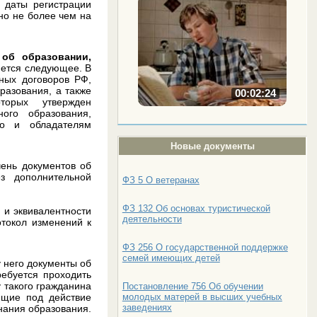
 даты регистрации
но не более чем на
 об образовании,
яется следующее. В
ных договоров РФ,
разования, а также
00:02:24
торых утвержден
ого образования,
то и обладателям
Новые документы
ень документов об
з дополнительной
ФЗ 5 О ветеранах
ФЗ 132 Об основах туристической
 и эквивалентности
деятельности
отокол изменений к
ФЗ 256 О государственной поддержке
семей имеющих детей
у него документы об
ребуется проходить
у такого гражданина
Постановление 756 Об обучении
молодых матерей в высших учебных
ющие под действие
заведениях
нания образования.