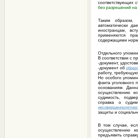
соответствующих с
без разрешений на
Таким образом, 
автоматически да
иностранцам, вс
применяются пра
содержащими нормы
Отдельного упомин
В соответствии с п
-документ, удосто
-документ об
образ
работу, требующую 
Но особого упомин
факта уголовного 
основаниям. Данна
осуществлению к
судимость, подв
справка о судим
несовершеннолетних
защиты и социально
В том случае, есл
осуществлению к
предъявить справк