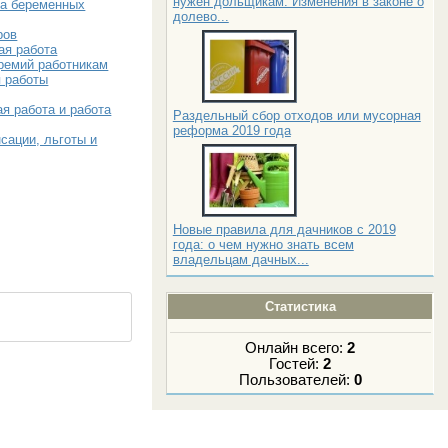
нужен дольщикам. Изменения в законе о
ва беременных
долево...
ров
ая работа
ремий работникам
я работы
я работа и работа
Раздельный сбор отходов или мусорная
реформа 2019 года
сации, льготы и
Новые правила для дачников с 2019
года: о чем нужно знать всем
владельцам дачных...
Статистика
Онлайн всего:
2
Гостей:
2
Пользователей:
0