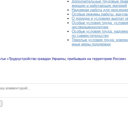
Дополнительные трудовые пра
женщин и работающих матерей
Надомная работа для пенсионе
Особые режимы работы: вахтов
О порядке и условиях выплат п
Особые условия труда: услови
несовершеннолетних
Особые условия труда: надомна
по совместительству
Тяжелые условия труда: компен
иные меры поддержки
атье «Трудоустройство граждан Украины, прибывших на территорию России»
ь