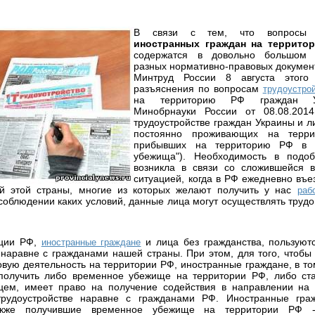
В связи с тем, что вопрос
иностранных граждан на террито
содержатся в довольно большом 
разных нормативно-правовых докумен
Минтруд России 8 августа этог
разъяснения по вопросам
трудоустро
на территорию РФ граждан У
Минобрнауки России от 08.08.201
трудоустройстве граждан Украины и л
постоянно проживающих на терр
прибывших на территорию РФ в 
убежища"). Необходимость в подо
возникла в связи со сложившейся 
ситуацией, когда в РФ ежедневно въе
ей этой страны, многие из которых желают получить у нас
раб
 соблюдении каких условий, данные лица могут осуществлять трудо
уции РФ,
и лица без гражданства, пользуют
иностранные граждане
 наравне с гражданами нашей страны. При этом, для того, чтобы
овую деятельность на территории РФ, иностранные граждане, в то
получить либо временное убежище на территории РФ, либо ст
цем, имеет право на получение содействия в направлении на
рудоустройстве наравне с гражданами РФ. Иностранные гра
акже получившие временное убежище на территории РФ 