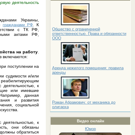
довую деятельность
жданами Украины,
 с
. К
гражданами РФ
Общество с ограниченной
етствии с ТК РФ,
ответственностью. Права и обязанности
иными актами РФ,
ООО
ойства на работу
.
ов включаются:
при поступлении на
Аренда нежилого помещения: правила
аренды
ии судимости и/или
по реабилитирующим
с деятельностью, к
ющие или имевшие
Например, данная
тания и развития
Роман Абрамович: от механика до
ечения, социальной
олигарха
искусства.
Видео онлайн
с деятельностью, к
сть, они обязаны
Юмор
 должны обратиться