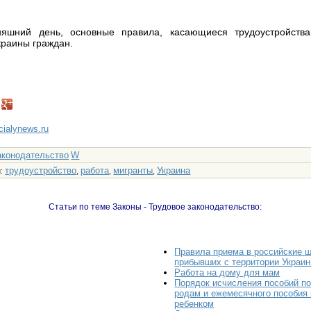
няшний день, основные правила, касающиеся трудоустройств
раины граждан.
ncialynews.ru
аконодательство
W
трудоустройство
работа
мигранты
Украина
и
:
,
,
,
Статьи по теме Законы - Трудовое законодательство:
Правила приема в российские ш
прибывших с территории Украи
Работа на дому для мам
Порядок исчисления пособий по
родам и ежемесячного пособия 
ребенком