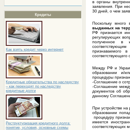
в органы внутрен
заявления. При не
30 дней, о чем зая
Кредиты
Поскольку много 
выданных на тер
РФ признается ин
регулирующих вопр
полученное в и
соответствующим
Как взять кредит через интернет
признаваемого в
соответствующего 
Между РФ и Украи
образовании и/и
процедуры признани
-Соглашение о сотр
Кредитные обязательства по наследству
-Соглашение между
– как переходят по наследству
кредитные долги
документов об обр
данному Соглашению
При устройстве на 
образовании попад
процедуру признан
имеется иностран
Реструктуризация кредитного долга:
соответствующих м
понятие, условия, основные схемы