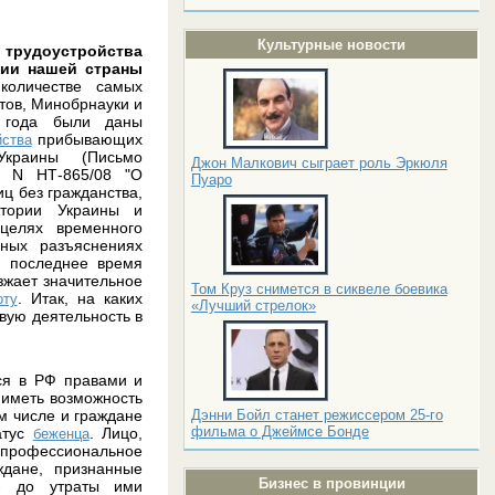
Культурные новости
ы
трудоустройства
рии нашей страны
количестве самых
тов, Минобрнауки и
о года были даны
прибывающих
йства
краины (Письмо
Джон Малкович сыграет роль Эркюля
4 N НТ-865/08 "О
Пуаро
иц без гражданства,
итории Украины и
целях временного
бных разъяснениях
в последнее время
зжает значительное
Том Круз снимется в сиквеле боевика
. Итак, на каких
оту
«Лучший стрелок»
вую деятельность в
ся в РФ правами и
 иметь возможность
м числе и граждане
Дэнни Бойл станет режиссером 25-го
фильма о Джеймсе Бонде
атус
. Лицо,
беженца
 профессиональное
ждане, признанные
Бизнес в провинции
- до утраты ими