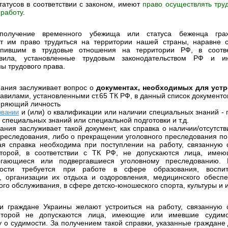
татусов в соответствии с законом, имеют
право осуществлять тру
 работу
.
получение временного убежища или статуса беженца гра
ет им право трудиться на территории нашей страны, наравне
тупившим в трудовые отношения на территории РФ, в соотв
вила, установленные трудовым законодательством РФ и 
 трудового права.
ания заслуживает вопрос о
документах, необходимых для устр
равилами, установленными ст.65 ТК РФ, в данный список документ
веряющий личность
и (или) о квалификации или наличии специальных знаний - 
овании
специальных знаний или специальной подготовки и т.д.
ания заслуживает такой документ, как справка о наличии/отсутств
преследования, либо о прекращении уголовного преследования 
я справка необходима при поступлении на работу, связанную 
оторой, в соответствии с ТК РФ, не допускаются лица, име
ергающиеся или подвергавшиеся уголовному преследованию. 
ости требуется при работе в сфере образования, воспи
, организации их отдыха и оздоровления, медицинского обесп
го обслуживания, в сфере детско-юношеского спорта, культуры и 
и граждане Украины желают устроиться на работу, связанную 
оторой не допускаются лица, имеющие или имевшие судимо
у о судимости.
За получением такой справки, указанные граждане