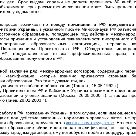
них дел. Срок выдачи справки не должен превышать 30 дней с
обходимости срок рассмотрения заявления может быть продлен, 
витель уведомляется.
вопросов возникает по поводу
признания в РФ документов
ритории Украины
, в указанном письме Минобрнауки РФ разъясн
остранное образование, попадающее под действие международ
осы признания и установления эквивалентности иностранного об
ностранных образовательных организациях, перечень ко
 Постановлением Правительства РФ. Обладателям иностранн
 РФ, предоставляются те же профессиональные права, ч
образования, полученного в РФ.
ной заключен ряд международных договоров, содержащих переч
ли квалификации, которые взаимно признаются странами бе
я образования. Это такие документы, как:
удничестве в области образования (Ташкент, 15.05.1992 г.)
 Правительством РФ и Кабмином Украины о взаимном признании
азовании и ученых званиях (Москва, 26.05.2000 г.), а так же пр
 (Киев, 28.01.2003 г.).
работу в РФ, гражданину Украины, в том случае, если имеющиеся 
ают под действие указанных нормативно-правовых актов, не т
ия образования, полученного в
. Но если 
иностранном государстве
ное образование и/или иностранная квалификация, не попада
еждународных договоров, ему потребуется пройти процедуру приз