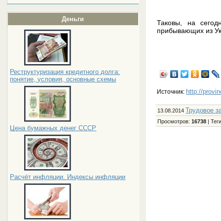
Деньги
Таковы, на сегод
прибывающих из Ук
Реструктуризация кредитного долга:
понятие, условия, основные схемы
http://provi
Источник:
Трудовое з
13.08.2014
Просмотров
:
16738
|
Тег
Цена бумажных денег СССР
Расчёт инфляции. Индексы инфляции