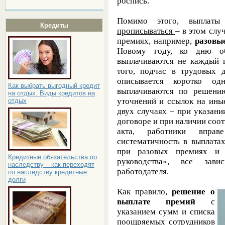
роспись.
Помимо этого, выплат
Кредиты
прописываться
– в этом слу
премиях, например,
разовы
Новому году, ко дню об
выплачиваются не каждый г
того, подчас в трудовых 
описывается коротко о
Как выбрать выгодный кредит
выплачиваются по решению
на отдых. Виды кредитов на
уточнений и ссылок на ины
отдых
двух случаях – при указани
договоре и при наличии соо
акта, работники вправ
систематичность в выплата
при разовых премиях и
Кредитные обязательства по
руководства», все зави
наследству – как переходят
работодателя.
по наследству кредитные
долги
Как правило,
решение о
выплате премий
с
указанием сумм и списка
поощряемых сотрудников