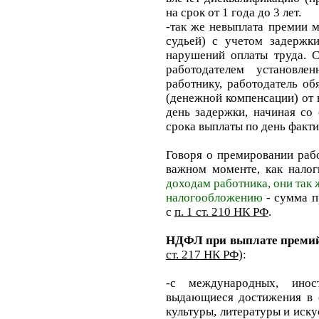
на срок от 1 года до 3 лет.
-так же невыплата премии 
судьей) с учетом задержк
нарушений оплаты труда. 
работодателем установле
работнику, работодатель об
(денежной компенсации) от 
день задержки, начиная со
срока выплаты по день факти
Говоря о премировании рабо
важном моменте, как нало
доходам работника, они так 
налогообложению
- сумма 
с
п. 1 ст. 210 НК РФ
.
НДФЛ при выплате преми
ст. 217 НК РФ
):
-с международных, ино
выдающиеся достижения в о
культуры, литературы и иск