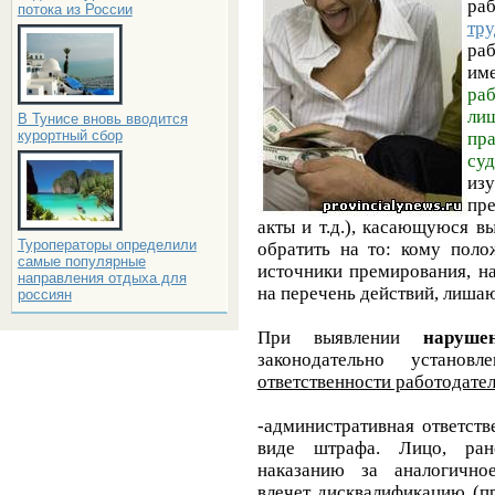
раб
потока из России
тру
раб
им
раб
ли
В Тунисе вновь вводится
курортный сбор
пра
суд
из
пре
акты и т.д.), касающуюся в
Туроператоры определили
обратить на то: кому поло
самые популярные
источники премирования, н
направления отдыха для
на перечень действий, лиш
россиян
При выявлении
наруше
законодательно устано
ответственности работодате
-административная ответств
виде штрафа. Лицо, ране
наказанию за аналогично
влечет дисквалификацию (п