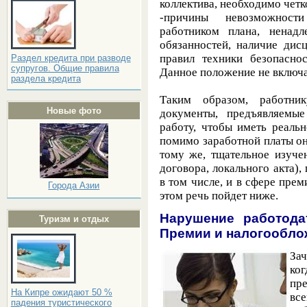
коллектива, необходимо чет
-причины невозможнос
работником плана, ненад
обязанностей, наличие дис
правил техники безопаснос
Раздел кредита при разводе
супругов. Общие правила
Данное положение не включа
раздела кредита
Таким образом, работник
Новые фото
документы, предъявляемы
работу, чтобы иметь реаль
помимо заработной платы он 
тому же, тщательное изуче
договора, локального акта)
в том числе, и в сфере пре
Города Азии
этом речь пойдет ниже.
Нарушение работода
Туризм и отдых
Премии и налогообло
За
ког
пр
На Кипре ожидают 50 %
вс
падения туристического