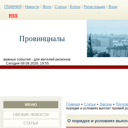
|
|
|
|
|
|
ГЛАВНАЯ
Новости
Фото
Статьи
Блоги
Регистрация
Вход
RSS
Провинциалы
важные события - для жителей регионов
Сегодня 09.08.2026, 19:55
Главная
Статьи
Законы
Трудов
»
»
»
МЕНЮ
порядке и условиях выплат премий р
СВЕЖИЕ НОВОСТИ
О порядке и условиях выпл
СТАТЬИ