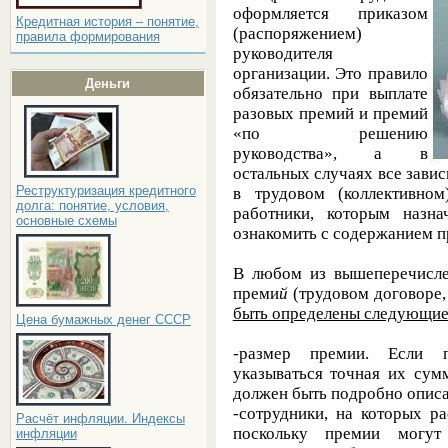
оформляется приказом
Кредитная история – понятие,
(распоряжением)
правила формирования
руководителя
организации. Это правило
Деньги
обязательно при выплате
разовых премий и премий
«по решению
руководства», а в
остальных случаях все зави
Реструктуризация кредитного
в трудовом (коллективно
долга: понятие, условия,
работники, которым назн
основные схемы
ознакомить с содержанием п
В любом из вышеперечисл
преми
й
(трудовом договоре, 
быть определены следующие 
Цена бумажных денег СССР
-размер премии. Если 
указываться точная их сум
должен быть подробно описа
-сотрудники, на которых р
Расчёт инфляции. Индексы
поскольку премии могут
инфляции