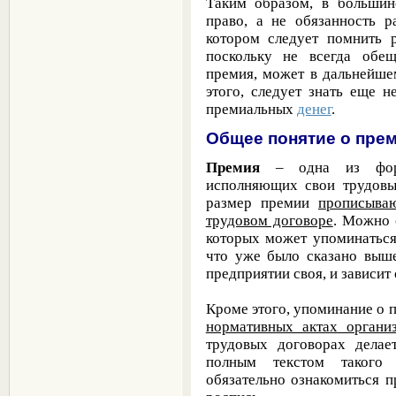
Таким образом, в большин
право, а не обязанность р
котором следует помнить р
поскольку не всегда обе
премия
, может в дальнейш
этого, следует знать еще 
премиальных
денег
.
Общее понятие о пре
Премия
– одна из форм
исполняющих свои трудовы
размер премии
прописываю
трудовом договоре
. Можно 
которых может упоминаться
что уже было сказано выш
предприятии своя, и зависит
Кроме этого, упоминание о
нормативных актах органи
трудовых договорах делае
полным текстом такого 
обязательно ознакомиться 