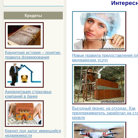
Интересн
Кредиты
Кредитная история – понятие,
Новые правила предоставления п
правила формирования
медицинских услуг
Аккредитация страховых
компаний в банке
Выгодный бизнес на отходах. Как
предприниматель заработал на ст
кровле
Кредит под залог имеющейся
недвижимости