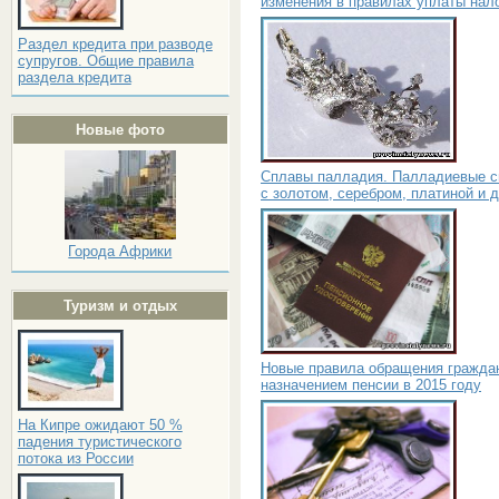
изменения в правилах уплаты нал
Раздел кредита при разводе
супругов. Общие правила
раздела кредита
Новые фото
Сплавы палладия. Палладиевые 
с золотом, серебром, платиной и 
Города Африки
Туризм и отдых
Новые правила обращения гражда
назначением пенсии в 2015 году
На Кипре ожидают 50 %
падения туристического
потока из России