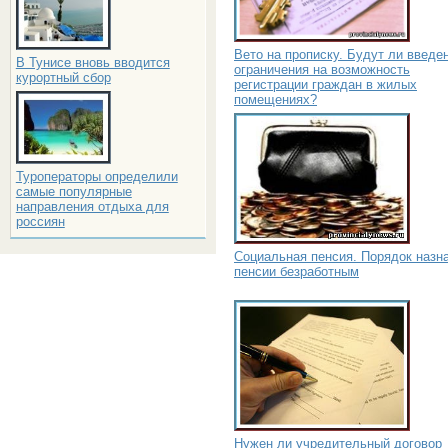
Вето на прописку. Будут ли введе
В Тунисе вновь вводится
ограничения на возможность
курортный сбор
регистрации граждан в жилых
помещениях?
Туроператоры определили
самые популярные
направления отдыха для
россиян
Социальная пенсия. Порядок назн
пенсии безработным
Нужен ли учредительный договор