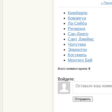
« Пре
Кимберли
Комаягуа
Ла-Сейба
Ричмонд
Сан-Диего
Сант Джеймс
Чолутека
Эдмонтон
Косумель
Монтего Бей
Всего комментариев
:
0
Войдите:
Отправить