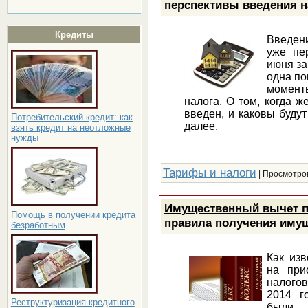
перспективы введения н
Кредиты
Введен
уже пе
июня за
одна по
момент
налога. О том, когда 
введен, и каковы буду
Потребительский кредит: как
далее.
взять кредит на неотложные
нужды
Тарифы и налоги
| Просмотров
Имущественный вычет п
Помощь в получении кредита
правила получения иму
безработным
Как изв
на при
налого
2014 г
Реструктуризация кредитного
были 