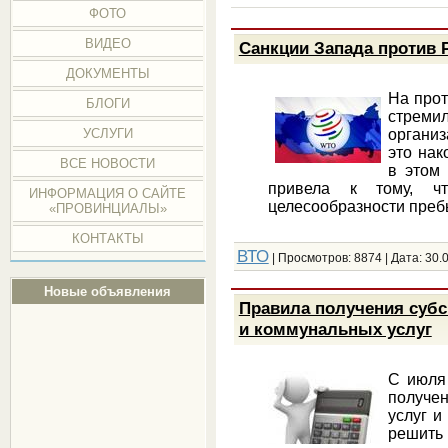
ФОТО
ВИДЕО
Санкции Запада против 
ДОКУМЕНТЫ
На прот
БЛОГИ
стремил
организ
УСЛУГИ
это нак
ВСЕ НОВОСТИ
в этом 
привела к тому, ч
ИНФОРМАЦИЯ О САЙТЕ
целесообразности преб
«ПРОВИНЦИАЛЫ»
КОНТАКТЫ
ВТО
| Просмотров: 8874 | Дата:
30.
Новые объявления
Правила получения субс
и коммунальных услуг
С июля
получен
услуг и
решить