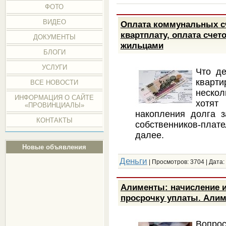
ФОТО
ВИДЕО
Оплата коммунальных сч
квартплату, оплата сче
ДОКУМЕНТЫ
жильцами
БЛОГИ
УСЛУГИ
Что де
кварти
ВСЕ НОВОСТИ
нескол
ИНФОРМАЦИЯ О САЙТЕ
хотят
«ПРОВИНЦИАЛЫ»
накопления долга з
КОНТАКТЫ
собственников-плат
далее.
Новые объявления
Деньги
| Просмотров: 3704 | Дата:
Алименты: начисление и
просрочку уплаты. Алим
Вопро