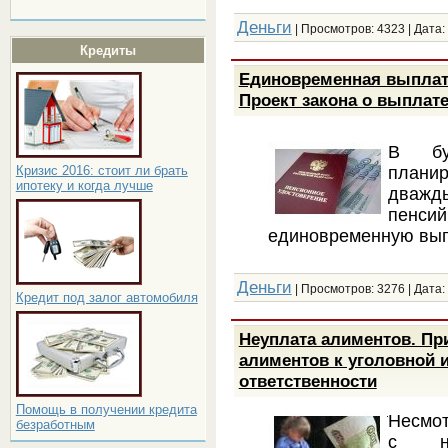
Деньги
| Просмотров: 4323 | Дата:
Кредиты
Единовременная выплата
Проект закона о выплате
В бу
плани
Кризис 2016: стоит ли брать
ипотеку и когда лучше
дважд
пенсий
единовременную выпл
Деньги
| Просмотров: 3276 | Дата:
Кредит под залог автомобиля
Неуплата алиментов. Пр
алиментов к уголовной 
ответственности
Помощь в получении кредита
Несмот
безработным
с не