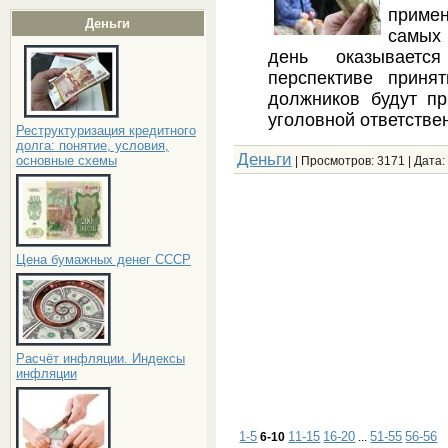
примен
Деньги
самых
день оказываетс
перспективе приня
должников будут пр
уголовной ответстве
Реструктуризация кредитного
долга: понятие, условия,
Деньги
основные схемы
| Просмотров: 3171 | Дата:
Цена бумажных денег СССР
Расчёт инфляции. Индексы
инфляции
1-5
11-15
16-20
51-55
56-56
6-10
...