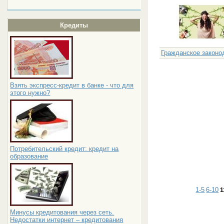
Кредиты
Гражданское законо
Взять экспресс-кредит в банке - что для
этого нужно?
Потребительский кредит: кредит на
образование
1-5
6-10
1
Минусы кредитования через сеть.
Недостатки интернет – кредитования