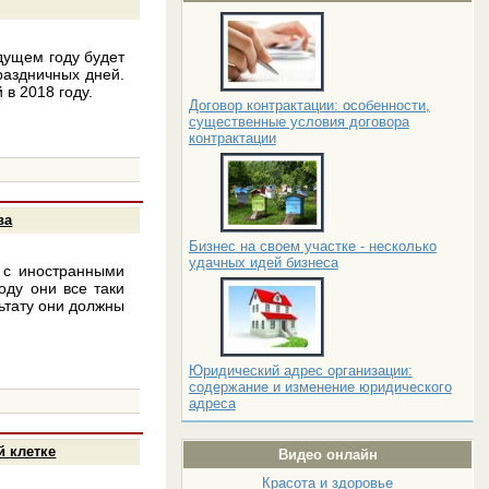
дущем году будет
раздничных дней.
в 2018 году.
Договор контрактации: особенности,
существенные условия договора
контрактации
ва
Бизнес на своем участке - несколько
удачных идей бизнеса
 с иностранными
оду они все таки
льтату они должны
Юридический адрес организации:
содержание и изменение юридического
адреса
й клетке
Видео онлайн
Красота и здоровье