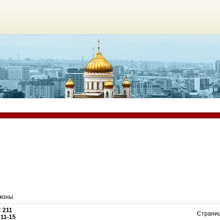
коны
:
211
Страни
:
11-15