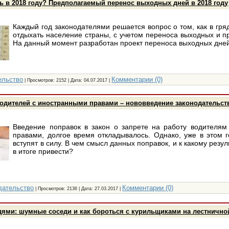
ь в 2018 году? Предполагаемый перенос выходных дней в 2018 году
Каждый год законодателями решается вопрос о том, как в гря
отдыхать население страны, с учетом переноса выходных и п
На данный момент разработан проект переноса выходных дней 
ельство
Комментарии (0)
| Просмотров: 2152 | Дата:
04.07.2017
|
водителей с иностранными правами – нововведение законодательст
Введение поправок в закон о запрете на работу водителям
правами, долгое время откладывалось. Однако, уже в этом г
вступят в силу. В чем смысл данных поправок, и к какому резу
в итоге привести?
дательство
Комментарии (0)
| Просмотров: 2136 | Дата:
27.03.2017
|
ями: шумные соседи и как бороться с курильщиками на лестнично