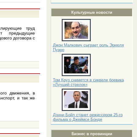
Культурные новости
лирующие труд
ют предыдущие
ового договора с
Джон Малкович сыграет роль Эркюля
Пуаро
Том Круз снимется в сиквеле боевика
«Лучший стрелок»
ого движения, в
нспорт, и так же
Дэнни Бойл станет режиссером 25-го
фильма о Джеймсе Бонде
Бизнес в провинции