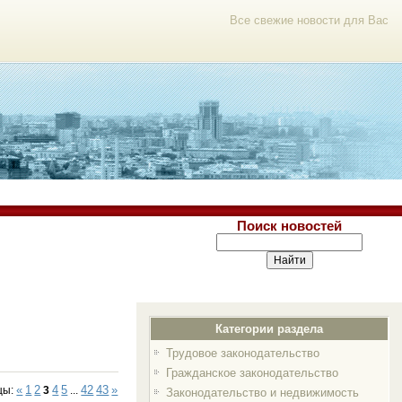
Все свежие новости для Вас
Поиск новостей
Категории раздела
Трудовое законодательство
Гражданское законодательство
«
1
2
4
5
42
43
»
цы
:
3
...
Законодательство и недвижимость