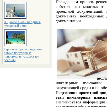
Прежде чем принять решени
собственники многокварт
проектной документаций. 
документах, необходимых 
документации.
В Тунисе вновь вводится
курортный сбор
Туроператоры определили
самые популярные
направления отдыха для
россиян
инженерных изысканий,
окружающей среды и по обе
П
одготовке проектной док
этап инженерных изыск
анализируется информация 
расположен объект реконст