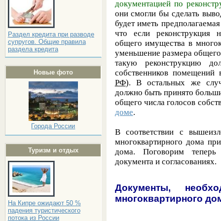
документацией по реконстр
они смогли бы сделать выво
будет иметь предполагаемая
что если реконструкция 
Раздел кредита при разводе
супругов. Общие правила
общего имущества в многок
раздела кредита
уменьшение размера общего
такую реконструкцию до
собственников помещений 
Новые фото
РФ
). В остальных же слу
должно быть принято больши
общего числа голосов собс
доме
.
Города России
В соответствии с вышеиз
многоквартирного дома при
Туризм и отдых
дома. Поговорим теперь
документа и согласованиях.
Документы, необх
многоквартирного до
На Кипре ожидают 50 %
падения туристического
потока из России