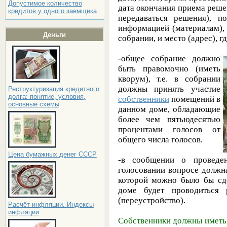
Допустимое количество
дата окончания приема реше
кредитов у одного заемщика
передаваться решения), п
информацией (материалам),
Деньги
собрании, и место (адрес), 
-общее собрание должно
быть правомочно (иметь
кворум), т.е. в собрании
должны принять участие
Реструктуризация кредитного
долга: понятие, условия,
собственники
помещений в
основные схемы
данном доме, обладающие
более чем пятьюдесятью
процентами голосов от
общего числа голосов.
Цена бумажных денег СССР
-в сообщении о проведе
голосовании вопросе должн
которой можно было бы сде
доме будет проводиться 
(переустройство).
Расчёт инфляции. Индексы
инфляции
Собственники должны иметь