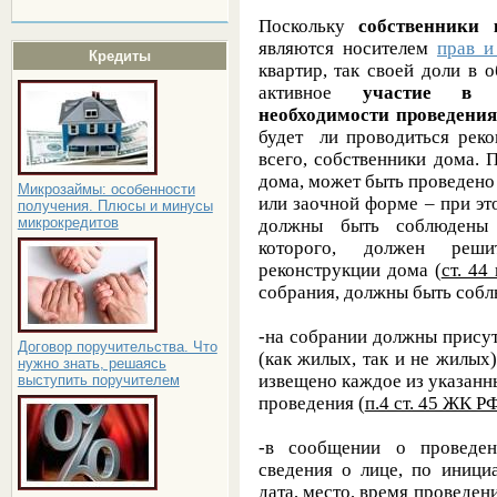
Поскольку
собственники
являются носителем
прав и
Кредиты
квартир, так своей доли в
активное
участие в 
необходимости проведени
будет ли проводиться реко
всего, собственники дома. 
дома, может быть проведено
Микрозаймы: особенности
или заочной форме – при эт
получения. Плюсы и минусы
микрокредитов
должны быть соблюдены п
которого, должен реши
реконструкции дома (
ст. 44
собрания, должны быть соб
-на собрании должны прису
Договор поручительства. Что
(как жилых, так и не жилых
нужно знать, решаясь
извещено каждое из указанны
выступить поручителем
проведения (
п.4 ст. 45 ЖК Р
-в сообщении о проведен
сведения о лице, по иници
дата, место, время проведен