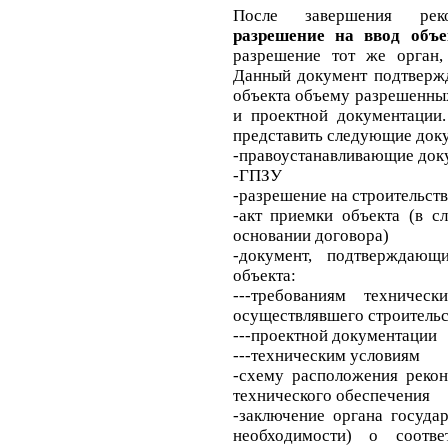
После завершения реко
разрешение на ввод объе
разрешение тот же орган,
Данный документ подтвержд
объекта объему разрешенных
и проектной документации.
представить следующие док
-правоустанавливающие док
-ГПЗУ
-разрешение на строительст
-акт приемки объекта (в с
основании договора)
-документ, подтверждающи
объекта:
---требованиям техничес
осуществлявшего строитель
---проектной документации
---техническим условиям
-схему расположения рекон
технического обеспечения
-заключение органа госуда
необходимости) о соотве