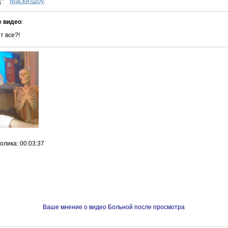
Маски-Шоу
е видео
:
т все?!
ролика
: 00:03:37
Ваше мнение о видео Больной после просмотра