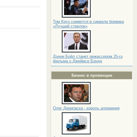
Том Круз снимется в сиквеле боевика
«Лучший стрелок»
Дэнни Бойл станет режиссером 25-го
фильма о Джеймсе Бонде
Бизнес в провинции
Олег Дерипаска - король алюминия