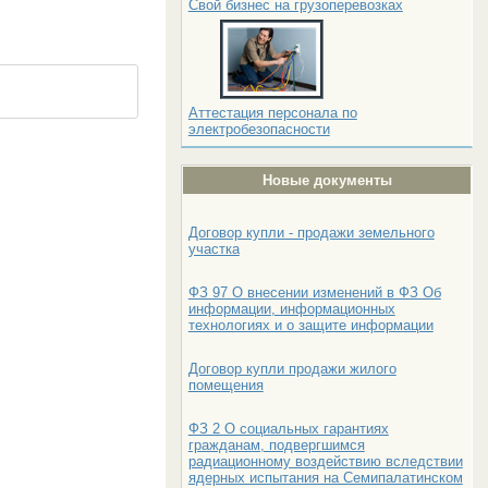
Свой бизнес на грузоперевозках
Аттестация персонала по
электробезопасности
Новые документы
Договор купли - продажи земельного
участка
ФЗ 97 О внесении изменений в ФЗ Об
информации, информационных
технологиях и о защите информации
Договор купли продажи жилого
помещения
ФЗ 2 О социальных гарантиях
гражданам, подвергшимся
радиационному воздействию вследствии
ядерных испытания на Семипалатинском