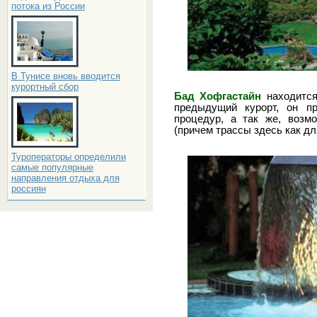
потока из России
В Тунисе вновь вводится
курортный сбор
Бад Хофгастайн
находится
предыдущий курорт, он пр
процедур, а так же, возм
(причем трассы здесь как дл
Туроператоры определили
самые популярные
направления отдыха для
россиян