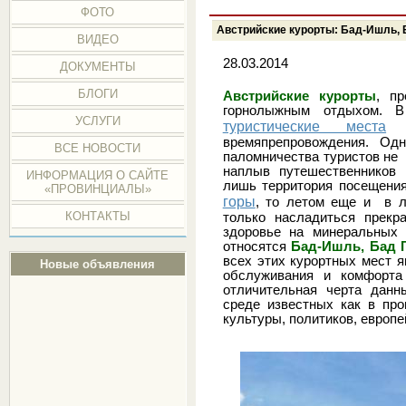
ФОТО
Австрийские курорты: Бад-Ишль, 
ВИДЕО
28.03.2014
ДОКУМЕНТЫ
БЛОГИ
Австрийские курорты
, п
горнолыжным отдыхом. В
УСЛУГИ
туристические места
и
времяпрепровождения. Одн
ВСЕ НОВОСТИ
паломничества туристов не 
наплыв путешественников 
ИНФОРМАЦИЯ О САЙТЕ
лишь территория посещения
«ПРОВИНЦИАЛЫ»
горы
, то летом еще и в л
КОНТАКТЫ
только насладиться прекр
здоровье на минеральных 
относятся
Бад-Ишль, Бад Г
всех этих курортных мест я
Новые объявления
обслуживания и комфорта
отличительная черта данн
среде известных как в пр
культуры, политиков, европе