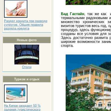
Бад Гастайн
, так же как 
термальными радоновыми и
Раздел кредита при разводе
множество хронических з
супругов. Общие правила
визитов туристов весь год, 
раздела кредита
процедур, здесь функциони
созданы все условия для з
Здесь достаточно развита 
Новые фото
широкие возможности зани
спорта.
Отели
Туризм и отдых
На Кипре ожидают 50 %
падения туристического