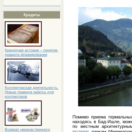
Кредиты
Кредитная история – понятие,
правила формирования
Коллекторская деятельность.
Новые правила работы для
коллекторов
Помимо приема термальных
находясь в Бад-Ишле, мож
по местным архитектурным
Возврат некачественного
музеям
, паркам (Императо