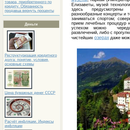
товара, приобретенного по
Елизаветы, музей технологи
кредиту. Обязанность
здесь предусмотрены 
продавца вернуть проценты
разнообразные концерты и т
заниматься спортом; совер
прием лечебных процедур н
Деньги
успехом можно чередо
развлечений, либо с прогул
озерах
чистейших
даже мож
Реструктуризация кредитного
долга: понятие, условия,
основные схемы
Цена бумажных денег СССР
Расчёт инфляции. Индексы
инфляции