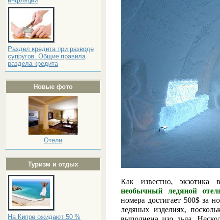
инфляции
Раздел кредита при разводе
супругов. Общие правила
раздела кредита
Новые фото
Отели
Туризм и отдых
Как известно, экзотика 
необычный ледяной отель 
номера достигает 500$ за но
ледяных изделиях, посколь
На Кипре ожидают 50 %
выполнена изо льда. Неско