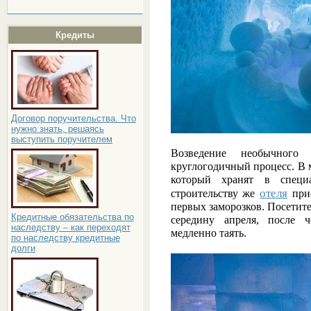
Кредиты
Договор поручительства. Что
нужно знать, решаясь
выступить поручителем
Возведение необычного
круглогодичный процесс. В м
который хранят в специ
отеля
строительству же
прис
первых заморозков. Посетител
Кредитные обязательства по
середину апреля, после ч
наследству – как переходят
медленно таять.
по наследству кредитные
долги