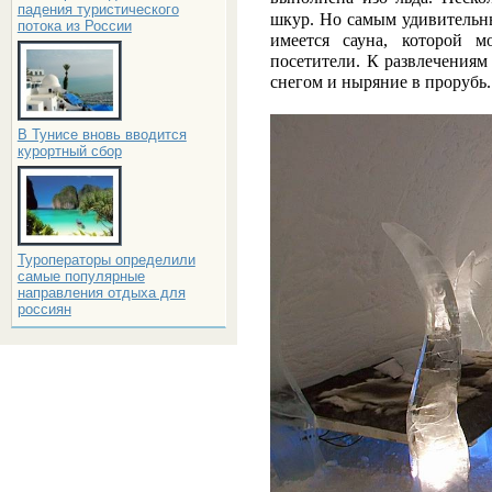
падения туристического
шкур. Но самым удивительны
потока из России
имеется сауна, которой м
посетители. К развлечениям
снегом и ныряние в прорубь
В Тунисе вновь вводится
курортный сбор
Туроператоры определили
самые популярные
направления отдыха для
россиян