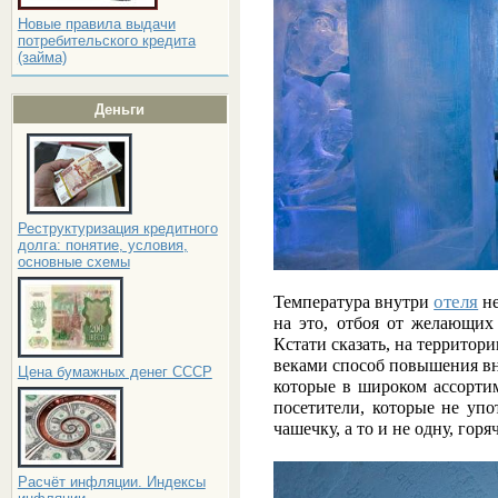
Новые правила выдачи
потребительского кредита
(займа)
Деньги
Реструктуризация кредитного
долга: понятие, условия,
основные схемы
отеля
Температура внутри
не
на это, отбоя от желающих
Кстати сказать, на территор
веками способ повышения вн
Цена бумажных денег СССР
которые в широком ассорти
посетители, которые не уп
чашечку, а то и не одну, горя
Расчёт инфляции. Индексы