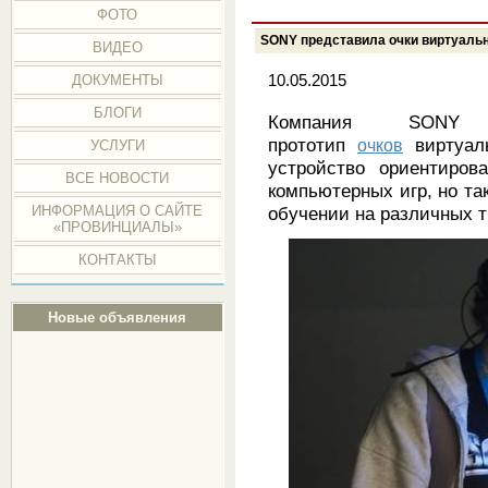
ФОТО
SONY представила очки виртуаль
ВИДЕО
10.05.2015
ДОКУМЕНТЫ
БЛОГИ
Компания SONY п
прототип
очков
виртуаль
УСЛУГИ
устройство ориентиров
ВСЕ НОВОСТИ
компьютерных игр, но та
ИНФОРМАЦИЯ О САЙТЕ
обучении на различных 
«ПРОВИНЦИАЛЫ»
КОНТАКТЫ
Новые объявления