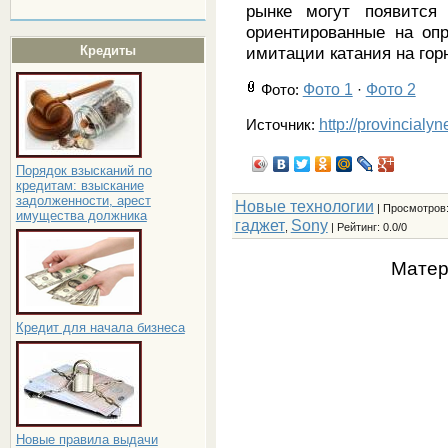
рынке могут появится
ориентированные на оп
Кредиты
имитации катания на гор
Фото 1
Фото 2
Фото
:
·
http://provincialy
Источник:
Порядок взысканий по
кредитам: взыскание
задолженности, арест
Новые технологии
|
Просмотров
имущества должника
гаджет
Sony
,
|
Рейтинг
:
0.0
/
0
Матер
Кредит для начала бизнеса
Новые правила выдачи