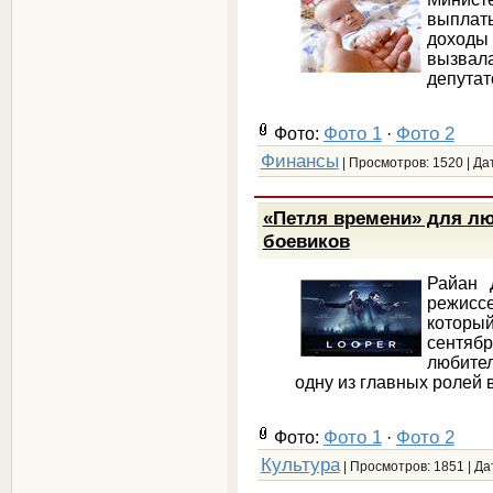
выплат
доход
вызвал
депута
Фото 1
Фото 2
Фото:
·
Финансы
| Просмотров: 1520 | Да
«Петля времени» для л
боевиков
Райан 
режис
которы
сентяб
любител
одну из главных ролей 
Фото 1
Фото 2
Фото:
·
Культура
| Просмотров: 1851 | Да