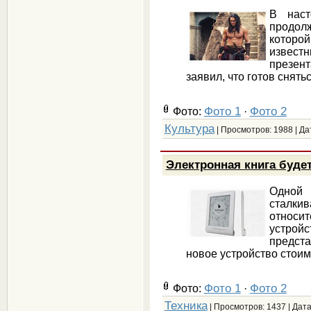
В наст
продолж
которо
извест
презен
заявил, что готов снят
Фото 1
Фото 2
Фото:
·
Культура
| Просмотров: 1988 | Да
Электронная книга будет
Одной 
сталки
относи
устро
предст
новое устройство стоим
Фото 1
Фото 2
Фото:
·
Техника
| Просмотров: 1437 | Дат