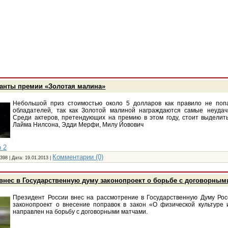
нты премии «Золотая малина»
Небольшой приз стоимостью около 5 долларов как правило не попа
обладателей, так как Золотой малиной награждаются самые неуда
Среди актеров, претендующих на премию в этом году, стоит выделит
Лайма Нилсона, Эдди Мерфи, Милу Йовович
 2
Комментарии (0)
398 | Дата:
19.01.2013
|
внес в Государственную думу законопроект о борьбе с договорны
Президент России внес на рассмотрение в Государственную Думу Ро
законопроект о внесение поправок в закон «О физической культуре 
направлен на борьбу с договорными матчами.