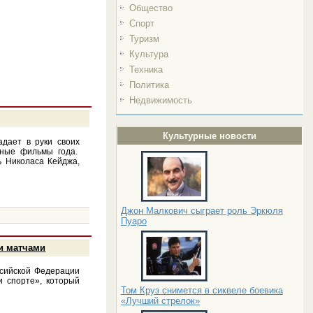
Общество
Спорт
Туризм
Культура
Техника
Политика
Недвижимость
Культурные новости
дает в руки своих
чные фильмы года.
ь Николаса Кейджа,
Джон Малкович сыграет роль Эркюля
Пуаро
ми матчами
ссийской Федерации
и спорте», который
Том Круз снимется в сиквеле боевика
«Лучший стрелок»