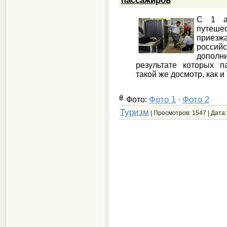
С 1 а
путеше
приезж
росси
дополн
результате которых п
такой же досмотр, как 
Фото 1
Фото 2
Фото:
·
Туризм
| Просмотров: 1547 | Дата