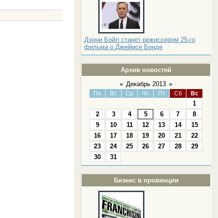
Дэнни Бойл станет режиссером 25-го
фильма о Джеймсе Бонде
Архив новостей
«
Декабрь 2013
»
Пн
Вт
Ср
Чт
Пт
Сб
Вс
1
2
3
4
5
6
7
8
9
10
11
12
13
14
15
16
17
18
19
20
21
22
23
24
25
26
27
28
29
30
31
Бизнес в провинции