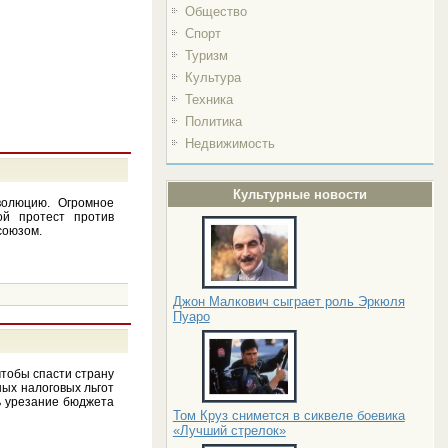
Общество
Спорт
Туризм
Культура
Техника
Политика
Недвижимость
Культурные новости
волюцию. Огромное
ой протест против
союзом.
Джон Малкович сыграет роль Эркюля
Пуаро
тобы спасти страну
ых налоговых льгот
ь урезание бюджета
Том Круз снимется в сиквеле боевика
«Лучший стрелок»