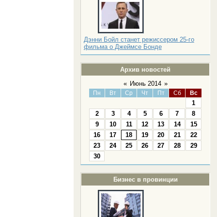
Дэнни Бойл станет режиссером 25-го
фильма о Джеймсе Бонде
Архив новостей
«
Июнь 2014
»
Пн
Вт
Ср
Чт
Пт
Сб
Вс
1
2
3
4
5
6
7
8
9
10
11
12
13
14
15
16
17
18
19
20
21
22
23
24
25
26
27
28
29
30
Бизнес в провинции