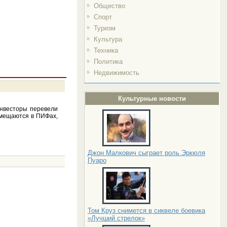
Общество
Спорт
Туризм
Культура
Техника
Политика
Недвижимость
Культурные новости
инвесторы перевели
змещаются в ПИФах,
Джон Малкович сыграет роль Эркюля
Пуаро
Том Круз снимется в сиквеле боевика
«Лучший стрелок»