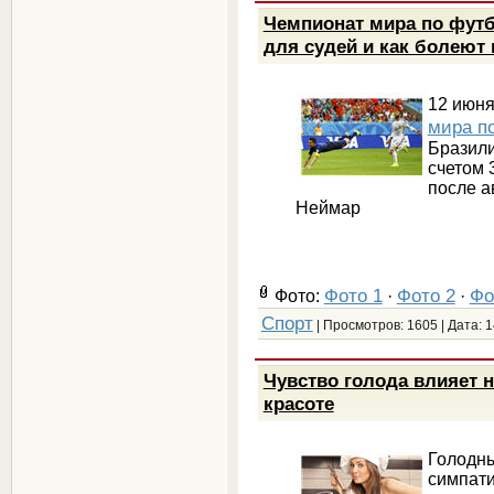
Чемпионат мира по футб
для судей и как болеют
12 июня
мира п
Бразили
счетом 
после а
Неймар
Фото 1
Фото 2
Фо
Фото:
·
·
Спорт
| Просмотров: 1605 | Дата:
1
Чувство голода влияет н
красоте
Голод
симп