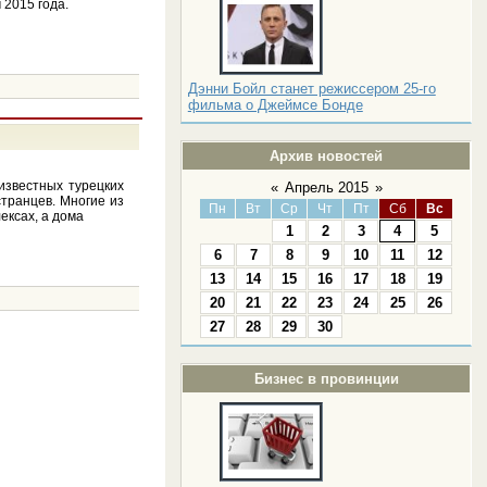
 2015 года.
Дэнни Бойл станет режиссером 25-го
фильма о Джеймсе Бонде
Архив новостей
известных турецких
«
Апрель 2015
»
транцев. Многие из
Пн
Вт
Ср
Чт
Пт
Сб
Вс
ексах, а дома
1
2
3
4
5
6
7
8
9
10
11
12
13
14
15
16
17
18
19
20
21
22
23
24
25
26
27
28
29
30
Бизнес в провинции