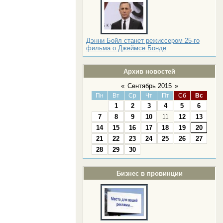
Дэнни Бойл станет режиссером 25-го
фильма о Джеймсе Бонде
Архив новостей
«
Сентябрь 2015
»
Пн
Вт
Ср
Чт
Пт
Сб
Вс
1
2
3
4
5
6
7
8
9
10
11
12
13
14
15
16
17
18
19
20
21
22
23
24
25
26
27
28
29
30
Бизнес в провинции