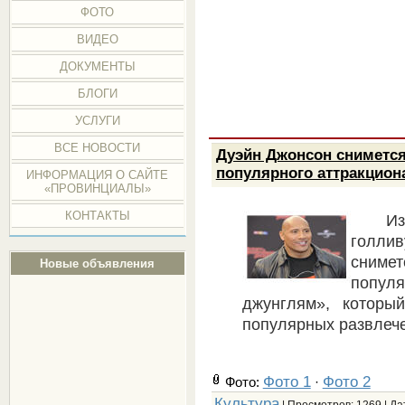
ФОТО
ВИДЕО
ДОКУМЕНТЫ
БЛОГИ
УСЛУГИ
ВСЕ НОВОСТИ
Дуэйн Джонсон сниметс
популярного аттракцион
ИНФОРМАЦИЯ О САЙТЕ
«ПРОВИНЦИАЛЫ»
КОНТАКТЫ
И
голли
сним
Новые объявления
попул
джунглям», которы
популярных развлеч
Фото 1
Фото 2
Фото:
·
Культура
| Просмотров: 1269 | Да