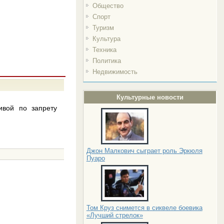
Общество
Спорт
Туризм
Культура
Техника
Политика
Недвижимость
Культурные новости
ивой по запрету
Джон Малкович сыграет роль Эркюля
Пуаро
Том Круз снимется в сиквеле боевика
«Лучший стрелок»