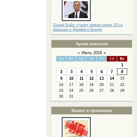
Дэнни Бойл станет режиссером 25-го
фильма о Джеймсе Бонде
Архив новостей
«
Июль 2018
»
Пн
Вт
Ср
Чт
Пт
Сб
Вс
1
2
3
4
5
6
7
8
9
10
11
12
13
14
15
16
17
18
19
20
21
22
23
24
25
26
27
28
29
30
31
Бизнес в провинции