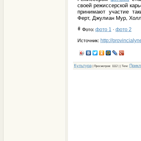
своей режиссерской кар
принимают участие так
Ферт, Джулиан Мур, Хол
фото 1
фото 2
Фото
:
·
http://provincialy
Источник:
Культура
Прикл
|
Просмотров
: 1112 | |
Теги
: