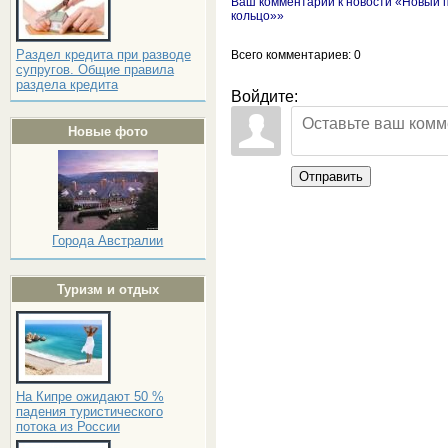
Ваш комментарий к новости «Новый 
кольцо»»
Раздел кредита при разводе
Всего комментариев
: 0
супругов. Общие правила
раздела кредита
Войдите:
Новые фото
Отправить
Города Австралии
Туризм и отдых
На Кипре ожидают 50 %
падения туристического
потока из России