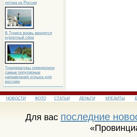
потока из России
В Тунисе вновь вводится
курортный сбор
Туроператоры определили
самые популярные
направления отдыха для
россиян
НОВОСТИ
ФОТО
СТАТЬИ
ДЕНЬГИ
КРЕДИТЫ
последние ново
Для вас
«Провинци