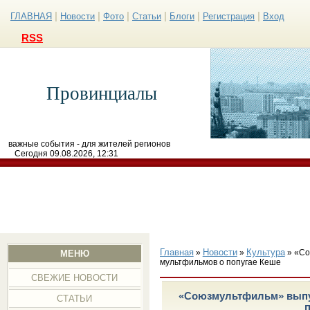
|
|
|
|
|
|
ГЛАВНАЯ
Новости
Фото
Статьи
Блоги
Регистрация
Вход
RSS
Провинциалы
важные события - для жителей регионов
Сегодня 09.08.2026, 12:31
Главная
Новости
Культура
»
»
» «Со
МЕНЮ
мультфильмов о попугае Кеше
СВЕЖИЕ НОВОСТИ
«Союзмультфильм» выпу
СТАТЬИ
п