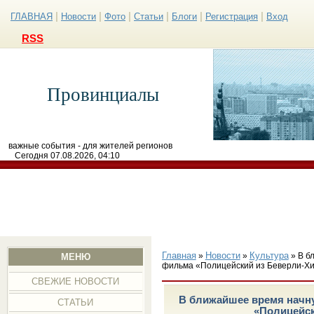
|
|
|
|
|
|
ГЛАВНАЯ
Новости
Фото
Статьи
Блоги
Регистрация
Вход
RSS
Провинциалы
важные события - для жителей регионов
Сегодня 07.08.2026, 04:10
Главная
Новости
Культура
»
»
» В б
МЕНЮ
фильма «Полицейский из Беверли-Х
СВЕЖИЕ НОВОСТИ
В ближайшее время начну
СТАТЬИ
«Полицейск