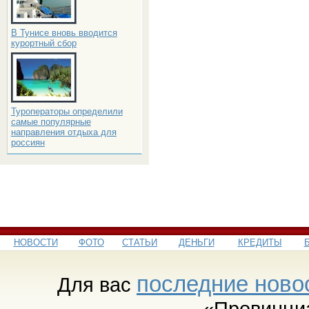
В Тунисе вновь вводится
курортный сбор
Туроператоры определили
самые популярные
направления отдыха для
россиян
НОВОСТИ
ФОТО
СТАТЬИ
ДЕНЬГИ
КРЕДИТЫ
последние ново
Для вас
«Провинци