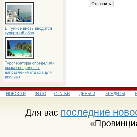
Отправить
В Тунисе вновь вводится
курортный сбор
Туроператоры определили
самые популярные
направления отдыха для
россиян
НОВОСТИ
ФОТО
СТАТЬИ
ДЕНЬГИ
КРЕДИТЫ
последние ново
Для вас
«Провинци