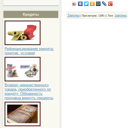
Кредиты
Законы
законы
|
Просмотров
: 1390 | |
Теги
:
Рефинансирование кредита:
понятие, условия
Возврат некачественного
товара, приобретенного по
кредиту. Обязанность
продавца вернуть проценты