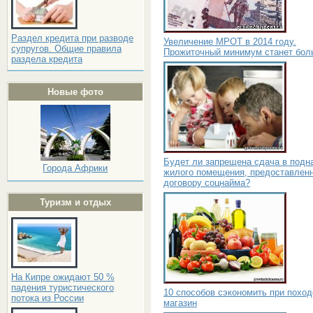
Раздел кредита при разводе
Увеличение МРОТ в 2014 году.
супругов. Общие правила
Прожиточный минимум станет бол
раздела кредита
Новые фото
Будет ли запрещена сдача в подн
Города Африки
жилого помещения, предоставленн
договору соцнайма?
Туризм и отдых
На Кипре ожидают 50 %
падения туристического
10 способов сэкономить при поход
потока из России
магазин