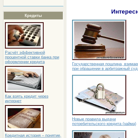
Интересн
Кредиты
Расчёт эффективной
процентной ставки банка при
оформлении кредита
Государственная пошлина, взима
при обращении в арбитражный суд
Как взять кредит через
интернет
Новые правила выдачи
потребительского кредита (займа)
Кредитная история – понятие,