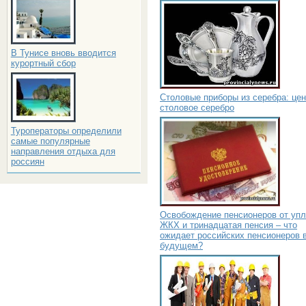
В Тунисе вновь вводится
курортный сбор
Столовые приборы из серебра: цен
столовое серебро
Туроператоры определили
самые популярные
направления отдыха для
россиян
Освобождение пенсионеров от уп
ЖКХ и тринадцатая пенсия – что
ожидает российских пенсионеров 
будущем?