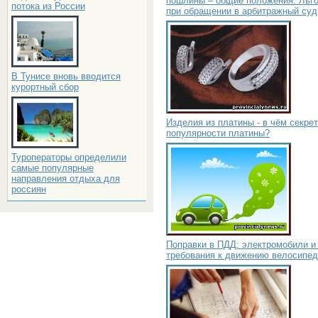
пошлины – общие положения. Льг
потока из России
при обращении в арбитражный суд
В Тунисе вновь вводится
курортный сбор
Изделия из платины - в чём секрет
популярности платины?
Туроператоры определили
самые популярные
направления отдыха для
россиян
Поправки в ПДД: электромобили и
требования к движению велосипед