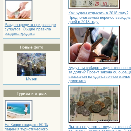
Как будем отдыхать в 2018 году?
Предполагаемый перенос выходн
дней в 2018 году
Раздел кредита при разводе
супругов. Общие правила
раздела кредита
Новые фото
Будут ли забирать единственное 
за долги? Проект закона об обращ
взыскания на единственное жилье
Музеи
должника
Туризм и отдых
На Кипре ожидают 50 %
Льготы по уплаты государственно
падения туристического