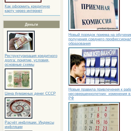
Как оформить кредитную
карту через интернет
Деньги
Новый порядок приема на обучени
получения среднего профессиона
образования
Реструктуризация кредитного
долга: понятие, условия,
основные схемы
Новые правила привлечения к раб
Цена бумажных денег СССР
несовершеннолетних: изменения в
РФ
Расчёт инфляции. Индексы
инфляции