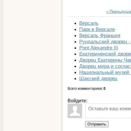
« Предыдуща
Версаль
Парк в Версале
Версаль Франция
Рундальский дворец -
Pont Alexandre III
Екатериненский дворе
Дворец Екатерины Ча
Дворец мира и соглас
Национальный музей 
Шахский дворец
Всего комментариев
:
0
Войдите:
Отправить