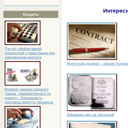
Интересн
Кредиты
Расчёт эффективной
процентной ставки банка при
оформлении кредита
Агентский договор – общие полож
Возврат некачественного
товара, приобретенного по
кредиту. Обязанность
продавца вернуть проценты
Динамика цен на палладий