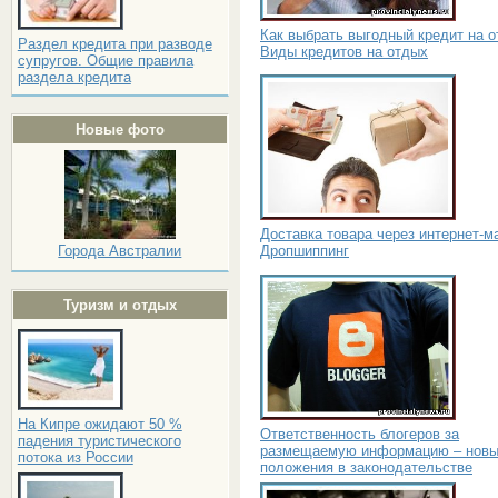
Как выбрать выгодный кредит на о
Раздел кредита при разводе
Виды кредитов на отдых
супругов. Общие правила
раздела кредита
Новые фото
Доставка товара через интернет-м
Дропшиппинг
Города Австралии
Туризм и отдых
На Кипре ожидают 50 %
Ответственность блогеров за
падения туристического
размещаемую информацию – нов
потока из России
положения в законодательстве