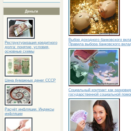
Деньги
Выбор доходного банковского вкла
Реструктуризация кредитного
Правила выбора банковского вкла
долга: понятие, условия,
основные схемы
Цена бумажных денег СССР
Социальный контракт как разнови
государственной социальной пом
Расчёт инфляции. Индексы
инфляции