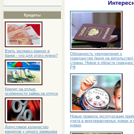
Интересн
Кредиты
Взять экспресс-кредит в
Обязанность уведомления о
банке - что для этого нужно?
гражданстве (виде на жительство)
страны. Новое в области гражданс
РФ
Кредит на отдых:
особенности займа на отпуск
Новые правила эксплуатации приб
учета в многоквартирных домах и
домах
Допустимое количество
кредитов у одного заемщика