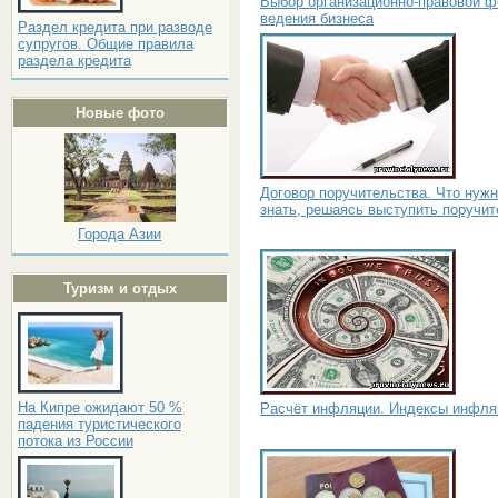
Выбор организационно-правовой 
ведения бизнеса
Раздел кредита при разводе
супругов. Общие правила
раздела кредита
Новые фото
Договор поручительства. Что нуж
знать, решаясь выступить поручи
Города Азии
Туризм и отдых
На Кипре ожидают 50 %
Расчёт инфляции. Индексы инфля
падения туристического
потока из России