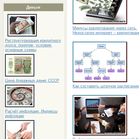
Деньги
Минусы кредитования через сеть.
Недостатки интернет – кредитован
Реструктуризация кредитного
долга: понятие, условия,
основные схемы
Цена бумажных денег СССР
Как составить штатное расписание
Расчёт инфляции. Индексы
инфляции