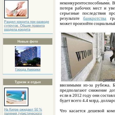
неконкурентоспособными. В
потеря рабочих мест и уве
серьезные последствия пр
результате
банкротства
гра
Раздел кредита при разводе
может произойти социальны
супругов. Общие правила
раздела кредита
Новые фото
Города Америки
Туризм и отдых
ввозимыми из-за рубежа. Б
предполагают снижение дот
если в 2012 году они составл
будет всего 4.4 млрд. доллар
На Кипре ожидают 50 %
Что касается дешевой ком
падения туристического