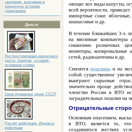
сведения, вносимые в
овощи: все виды капусты, ог
кредитную историю
всей вероятности, приведет
гражданина
импортные соки: яблочные,
ананасовые и др.
Деньги
В течение ближайших 3-х л
на ввозимые компьютеры и
снижению розничных цен
мониторы, копировальные а
Реструктуризация кредитного
сетей, радиоантенны и др.
долга: понятие, условия,
основные схемы
Снизятся
пошлины
и на экс
собой существенное увелич
выиграют сырьевые отрас
значительно проще действо
членство России в ВТО ис
Цена бумажных денег СССР
заградительных пошлин на э
Отрицательные сторо
Основным опасением, выска
в ВТО, является то, что
Расчёт инфляции. Индексы
инфляции
создавшихся жестких усл