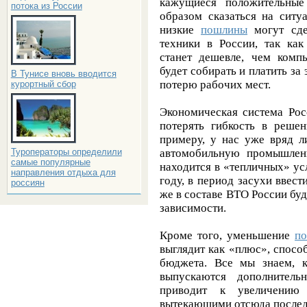
кажущиеся положительные
потока из России
образом сказаться на ситу
низкие
пошлины
могут сде
техники в России, так как
станет дешевле, чем комп
будет собирать и платить за 
В Тунисе вновь вводится
потерю рабочих мест.
курортный сбор
Экономическая система Рос
потерять гибкость в реше
примеру, у нас уже вряд л
Туроператоры определили
автомобильную промышленно
самые популярные
находится в «тепличных» ус
направления отдыха для
году, в период засухи ввес
россиян
же в составе ВТО России буд
зависимости.
Кроме того, уменьшение
п
выглядит как «плюс», спос
бюджета. Все мы знаем, 
выпускаются дополнитель
приводит к увеличению 
вытекающими отсюда после