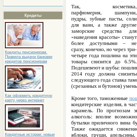
Так, косметика,
парфюмерия, шампуни,
Кредиты
пудры, зубные пасты, соли
для ванн, а также другие
заморские средства для
«наведения красоты» станут
более доступными – не
сразу, конечно, но через три-
Кредиты пенсионерам.
четыре года пошлина на эти
Правила выдачи банками
товары снизится до 6.5%.
кредитов пенсионерам
Подешевеют и шубы: пошлин
2014 году должна снизить
следующего года ставка та
(срезанных и бутонов) умень
Как оформить кредитную
Кроме того, таможенные
по
карту через интернет
кондитерские изделия, в ча
карамель. По прогнозам э
алкоголь: вполне возможно
бутылки приличного вина бу
Также ожидается снижени
яблоки, груши, апельсины
Кредитные истории: новые