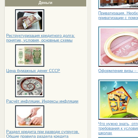
Деньги
Приватизация. Необ
приватизации с пом
Реструктуризация кредитного долга:
понятие, условия, основные схемы
Оформление визы – 
Цена бумажных денег СССР
Расчёт инфляции. Индексы инфляции
Что нужно знать, от
требования к услови
Раздел кредита при разводе супругов.
школах
Общие правила раздела кредита