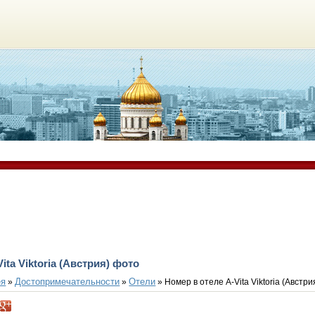
ita Viktoria (Австрия) фото
ея
Достопримечательности
Отели
»
»
» Номер в отеле A-Vita Viktoria (Австри