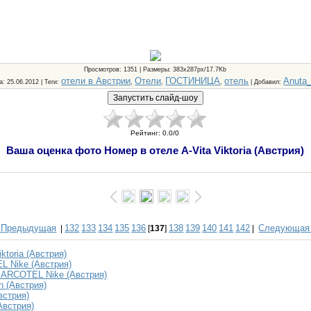
Просмотров
: 1351 |
Размеры
: 383x287px/17.7Kb
отели в Австрии
Отели
ГОСТИНИЦА
отель
Anuta
а
: 25.06.2012 |
Теги
:
,
,
,
|
Добавил
:
Рейтинг
:
0.0
/
0
Ваша оценка фото Номер в отеле A-Vita Viktoria (Австрия)
 Предыдущая
132
133
134
135
136
138
139
140
141
142
Следующая
|
[
137
]
|
ktoria (Австрия)
 Nike (Австрия)
 ARCOTEL Nike (Австрия)
n (Австрия)
встрия)
Австрия)