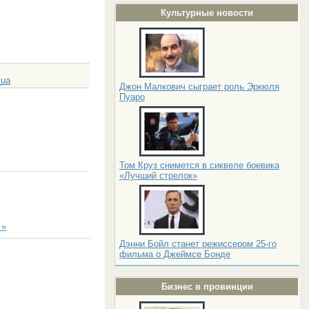
Культурные новости
_ua
Джон Малкович сыграет роль Эркюля
Пуаро
Том Круз снимется в сиквеле боевика
«Лучший стрелок»
 »
Дэнни Бойл станет режиссером 25-го
фильма о Джеймсе Бонде
Бизнес в провинции