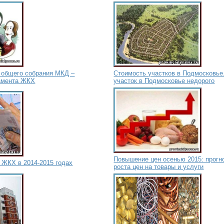
 общего собрания МКД –
Стоимость участков в Подмосковье
амента ЖКХ
участок в Подмосковье недорого
Повышение цен осенью 2015: прогн
 ЖКХ в 2014-2015 годах
роста цен на товары и услуги