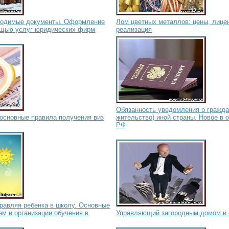
ходимые документы. Оформление
Лом цветных металлов: цены, лицен
ощью услуг юридических фирм
реализация
Обязанность уведомления о гражда
основные правила получения виз
жительство) иной страны. Новое в 
РФ
правляя ребенка в школу. Основные
ям и организации обучения в
Управляющий загородным домом и 