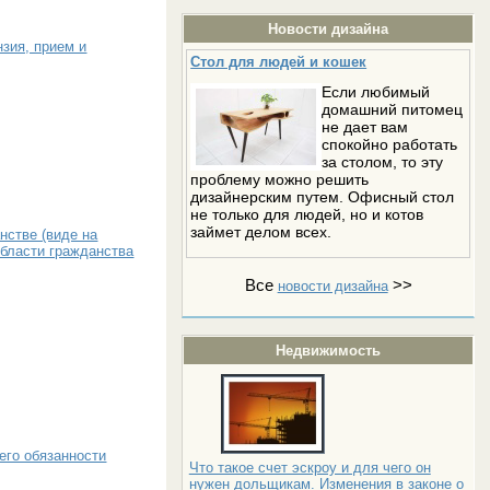
Новости дизайна
зия, прием и
Стол для людей и кошек
Если любимый
домашний питомец
не дает вам
спокойно работать
за столом, то эту
проблему можно решить
дизайнерским путем. Офисный стол
не только для людей, но и котов
займет делом всех.
нстве (виде на
области гражданства
Все
>>
новости дизайна
Недвижимость
его обязанности
Что такое счет эскроу и для чего он
нужен дольщикам. Изменения в законе о