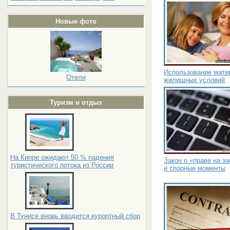
Новые фото
Использование мате
Отели
жилищных условий
Туризм и отдых
На Кипре ожидают 50 % падения
Закон о «праве на за
туристического потока из России
и спорные моменты
В Тунисе вновь вводится курортный сбор