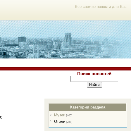
Все свежие новости для Вас
Поиск новостей
Категории раздела
Музеи
[405]
я)
Отели
[288]