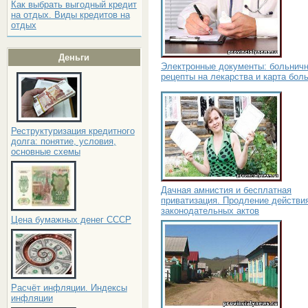
Как выбрать выгодный кредит
на отдых. Виды кредитов на
отдых
Деньги
Электронные документы: больнич
рецепты на лекарства и карта бол
Реструктуризация кредитного
долга: понятие, условия,
основные схемы
Дачная амнистия и бесплатная
приватизация. Продление действи
законодательных актов
Цена бумажных денег СССР
Расчёт инфляции. Индексы
инфляции