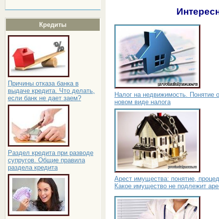
Интересн
Кредиты
Причины отказа банка в
выдаче кредита. Что делать,
Налог на недвижимость. Понятие 
если банк не дает заем?
новом виде налога
Раздел кредита при разводе
супругов. Общие правила
раздела кредита
Арест имущества: понятие, процед
Какое имущество не подлежит аре