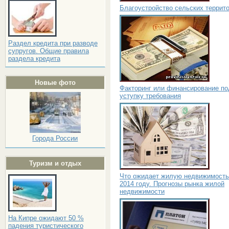
Благоустройство сельских террит
Раздел кредита при разводе
супругов. Общие правила
раздела кредита
Новые фото
Факторинг или финансирование по
уступку требования
Города России
Туризм и отдых
Что ожидает жилую недвижимость
2014 году. Прогнозы рынка жилой
недвижимости
На Кипре ожидают 50 %
падения туристического