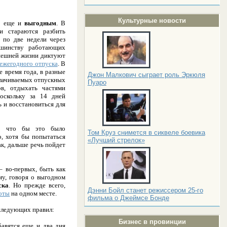
Культурные новости
о еще и
выгодным
. В
 стараются разбить
 по две недели через
ьшинству работающих
ынешней жизни диктуют
ежегодного отпуска
. В
е время года, в разные
Джон Малкович сыграет роль Эркюля
плачиваемых отпускных
Пуаро
в, отдыхать частями
оскольку за 14 дней
 и восстановиться для
к, что бы это было
Том Круз снимется в сиквеле боевика
о, хотя бы попытаться
«Лучший стрелок»
ак, дальше речь пойдет
 во-первых, быть как
му, говоря о выгодном
ска
. Но прежде всего,
Дэнни Бойл станет режиссером 25-го
оты
на одном месте.
фильма о Джеймсе Бонде
 следующих правил:
Бизнес в провинции
бавятся еще и два дня