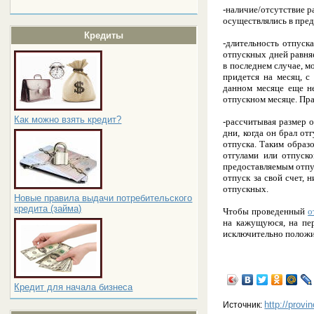
-наличие/отсутствие р
осуществлялись в пред
Кредиты
-длительность отпуск
отпускных дней равняе
в последнем случае, 
придется на месяц, с
данном месяце еще не
отпускном месяце. Пра
Как можно взять кредит?
-рассчитывая размер 
дни, когда он брал от
отпуска. Таким образо
отгулами или отпуско
предоставляемым отпус
отпуск за свой счет, 
отпускных.
Новые правила выдачи потребительского
кредита (займа)
Чтобы проведенный
о
на кажущуюся, на пер
исключительно положи
Кредит для начала бизнеса
http://provi
Источник: