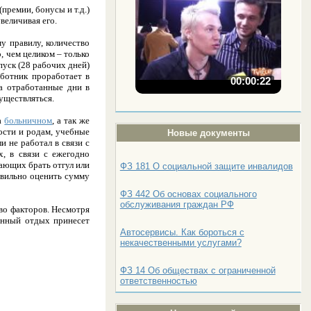
премии, бонусы и т.д.)
величивая его.
у правилу, количество
, чем целиком – только
уск (28 рабочих дней)
аботник проработает в
00:00:22
за отработанные дни в
уществляться.
на
больничном
, а так же
ности и родам, учебные
Новые документы
и не работал в связи с
х, в связи с ежегодно
дающих брать отгул или
ФЗ 181 О социальной защите инвалидов
равильно оценить сумму
ФЗ 442 Об основах социального
обслуживания граждан РФ
во факторов. Несмотря
ванный отдых принесет
Автосервисы. Как бороться с
некачественными услугами?
ФЗ 14 Об обществах с ограниченной
ответственностью