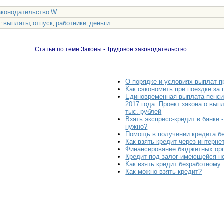
аконодательство
W
выплаты
отпуск
работники
деньги
и
:
,
,
,
Статьи по теме Законы - Трудовое законодательство:
О порядке и условиях выплат п
Как сэкономить при поездке за 
Единовременная выплата пенси
2017 года. Проект закона о вып
тыс. рублей
Взять экспресс-кредит в банке -
нужно?
Помощь в получении кредита б
Как взять кредит через интерне
Финансирование бюджетных ор
Кредит под залог имеющейся 
Как взять кредит безработному
Как можно взять кредит?