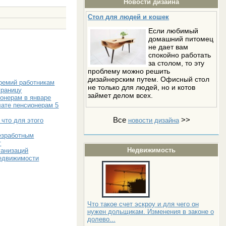
Новости дизайна
Стол для людей и кошек
Если любимый
домашний питомец
не дает вам
спокойно работать
за столом, то эту
проблему можно решить
дизайнерским путем. Офисный стол
ремий работникам
не только для людей, но и котов
границу
займет делом всех.
онерам в январе
лате пенсионерам 5
Все
>>
 что для этого
новости дизайна
езработным
т
Недвижимость
ганизаций
недвижимости
Что такое счет эскроу и для чего он
нужен дольщикам. Изменения в законе о
долево...