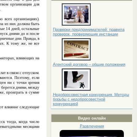
ством организации для
.
о всех организациях).
дна из них должна быть
ные 14 дней, остальные
Проверки предпринимателей: правила
пуск днями до и после
проверок, проверяющие инстанции
дничные дни. Правда, в
х. К тому же, не все
факторах, влияющих на
Агентский договор – общие положения
ат в связи с отпуском.
ваются. Поэтому, если
ден ни с точки зрения
к берется днями, между
же, проиграть в сумме
Недобросовестная конкуренция. Методы
борьбы с недобросовестной
конкуренцией
ают влияние следующие
Видео онлайн
ск тогда, когда число
Развлечения
невыгодными месяцами