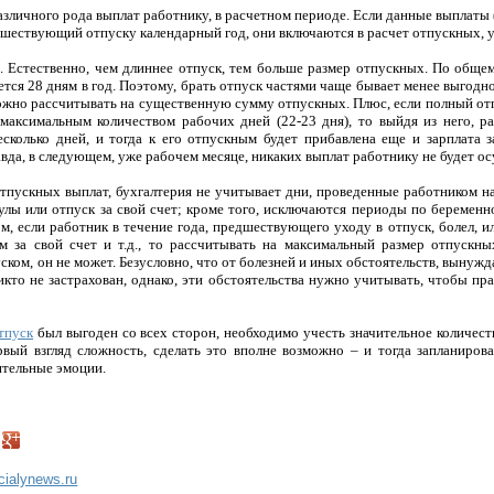
азличного рода выплат работнику, в расчетном периоде. Если данные выплаты (
шествующий отпуску календарный год, они включаются в расчет отпускных, у
а. Естественно, чем длиннее отпуск, тем больше размер отпускных. По общем
тся 28 дням в год. Поэтому, брать отпуск частями чаще бывает менее выгодно
можно рассчитывать на существенную сумму отпускных. Плюс, если полный отп
 максимальным количеством рабочих дней (22-23 дня), то выйдя из него, р
сколько дней, и тогда к его отпускным будет прибавлена еще и зарплата 
вда, в следующем, уже рабочем месяце, никаких выплат работнику не будет ос
отпускных выплат, бухгалтерия не учитывает дни, проведенные работником 
гулы или отпуск за свой счет; кроме того, исключаются периоды по беремен
м, если работник в течение года, предшествующего уходу в отпуск, болел, ил
м за свой счет и т.д., то рассчитывать на максимальный размер отпускны
ком, он не может. Безусловно, что от болезней и иных обстоятельств, вынуж
никто не застрахован, однако, эти обстоятельства нужно учитывать, чтобы п
тпуск
был выгоден со всех сторон, необходимо учесть значительное количест
вый взгляд сложность, сделать это вполне возможно – и тогда запланиро
тельные эмоции.
ncialynews.ru