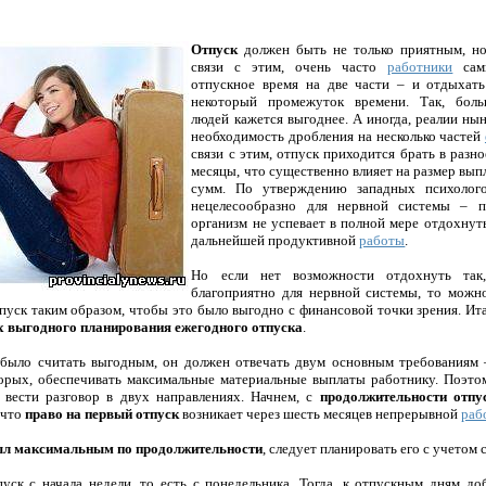
Отпуск
должен быть не только приятным, н
связи с этим, очень часто
работники
сами
отпускное время на две части – и отдыхать
некоторый промежуток времени. Так, бол
людей кажется выгоднее. А иногда, реалии н
необходимость дробления на несколько частей
связи с этим, отпуск приходится брать в разно
месяцы, что существенно влияет на размер вы
сумм. По утверждению западных психолого
нецелесообразно для нервной системы – п
организм не успевает в полной мере отдохнуть
дальнейшей продуктивной
работы
.
Но если нет возможности отдохнуть та
благоприятно для нервной системы, то можн
пуск таким образом, чтобы это было выгодно с финансовой точки зрения. Ит
х выгодного планирования ежегодного отпуска
.
ыло считать выгодным, он должен отвечать двум основным требованиям –
орых, обеспечивать максимальные материальные выплаты работнику. Поэто
 вести разговор в двух направлениях. Начнем, с
продолжительности отпу
 что
право на первый отпуск
возникает через шесть месяцев непрерывной
раб
ыл максимальным по продолжительности
, следует планировать его с учетом
пуск с начала недели, то есть с понедельника. Тогда, к отпускным дням до