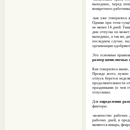
выходных, перед поне
конкретного работника
-как уже говорилось
Однако при этом сущес
не менее 14 дней. Так
дни отпуска он может
выходных, а так же, д
последнем случае, н
организации одобряют 
Это основные правила
размер начисляемых 
Как говорилось выше,
Прежде всего, нужно 
отпуск берется недел
продолжительности отп
праздниками (о чем г
отпускных.
Для
определения раз
факторы:
-количество рабочих 
рабочих дней, в пре
являются январь, февра