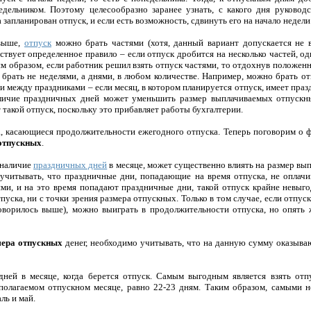
дельником. Поэтому целесообразно заранее узнать, с какого дня руковод
 запланирован отпуск, и если есть возможность, сдвинуть его на начало недели
 выше,
отпуск
можно брать частями (хотя, данный вариант допускается не в
твует определенное правило – если отпуск дробится на несколько частей, о
им образом, если работник решил взять отпуск частями, то отдохнув положен
 брать не неделями, а днями, в любом количестве. Например, можно брать от
ни между праздниками – если месяц, в котором планируется отпуск, имеет праз
аличие праздничных дней может уменьшить размер выплачиваемых отпускны
такой отпуск, поскольку это прибавляет работы бухгалтерии.
, касающиеся продолжительности ежегодного отпуска. Теперь поговорим о 
отпускных
.
 наличие
праздничных дней
в месяце, может существенно влиять на размер выпл
учитывать, что праздничные дни, попадающие на время отпуска, не оплачи
ями, и на это время попадают праздничные дни, такой отпуск крайне невыго
уска, ни с точки зрения размера отпускных. Только в том случае, если отпус
оворилось выше), можно выиграть в продолжительности отпуска, но опять 
мера отпускных
денег, необходимо учитывать, что на данную сумму оказыв
дней в месяце, когда берется отпуск. Самым выгодным является взять отпу
дполагаемом отпускном месяце, равно 22-23 дням. Таким образом, самыми 
ль и май.