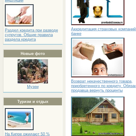
инфляции
Аккредитация страховых компаний
Раздел кредита при разводе
банке
супругов. Общие правила
раздела кредита
Новые фото
Возврат некачественного товара,
приобретенного по кредиту. Обяза
Музеи
продавца вернуть проценты
Туризм и отдых
На Кипре ожидают 50 %