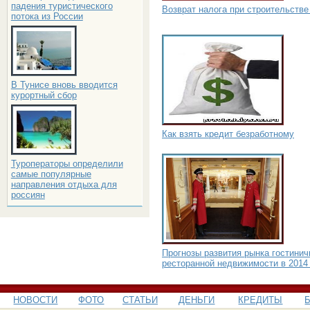
падения туристического
Возврат налога при строительстве
потока из России
В Тунисе вновь вводится
курортный сбор
Как взять кредит безработному
Туроператоры определили
самые популярные
направления отдыха для
россиян
Прогнозы развития рынка гостинич
ресторанной недвижимости в 2014
НОВОСТИ
ФОТО
СТАТЬИ
ДЕНЬГИ
КРЕДИТЫ