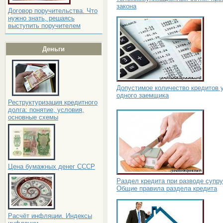
закона
Договор поручительства. Что
нужно знать, решаясь
выступить поручителем
Деньги
Допустимое количество кредитов 
одного заемщика
Реструктуризация кредитного
долга: понятие, условия,
основные схемы
Цена бумажных денег СССР
Раздел кредита при разводе супру
Общие правила раздела кредита
Расчёт инфляции. Индексы