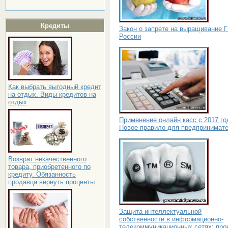
Кредиты
Закон о запрете на выращивание 
России
Как выбрать выгодный кредит
на отдых. Виды кредитов на
отдых
Применение онлайн касс с 2017 го
Новое правило для предпринимат
Возврат некачественного
товара, приобретенного по
кредиту. Обязанность
продавца вернуть проценты
Защита интеллектуальной
собственности в информационно-
телекоммуникационных сетях: про