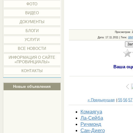
ФОТО
ВИДЕО
ДОКУМЕНТЫ
БЛОГИ
Просмотров
: 
ам
Дата
: 17.11.2011 |
Теги
:
УСЛУГИ
ВСЕ НОВОСТИ
ИНФОРМАЦИЯ О САЙТЕ
«ПРОВИНЦИАЛЫ»
Ваша оц
КОНТАКТЫ
Новые объявления
« Предыдущая
55
56
57
|
Комаягуа
Ла-Сейба
Ричмонд
Сан-Диего