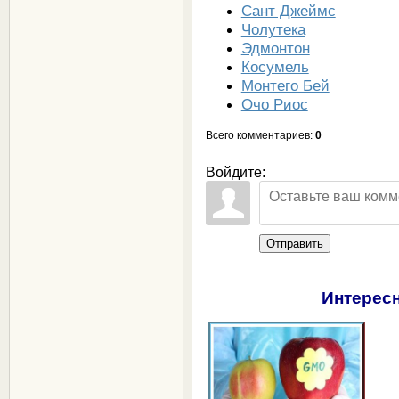
Сант Джеймс
Чолутека
Эдмонтон
Косумель
Монтего Бей
Очо Риос
Всего комментариев
:
0
Войдите:
Отправить
Интересн