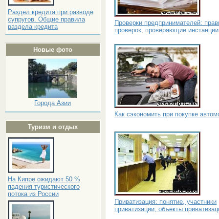
Раздел кредита при разводе
супругов. Общие правила
Проверки предпринимателей: прав
раздела кредита
проверок, проверяющие инстанции
Новые фото
Города Азии
Как сэкономить при покупке автом
Туризм и отдых
На Кипре ожидают 50 %
падения туристического
потока из России
Приватизация: понятие, участники
приватизации, объекты приватизац