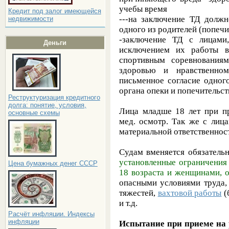
учебы время
Кредит под залог имеющейся
---на заключение ТД должн
недвижимости
одного из родителей (попечи
-заключение ТД с лицами
Деньги
исключением их работы в 
спортивным соревнования
здоровью и нравственном
письменное согласие одног
органа опеки и попечительст
Реструктуризация кредитного
долга: понятие, условия,
Лица младше 18 лет при пр
основные схемы
мед. осмотр. Так же с лиц
материальной ответственнос
Судам вменяется обязатель
установленные ограничения
Цена бумажных денег СССР
18 возраста и женщинами, 
опасными условиями труда
тяжестей,
вахтовой работы
(
и т.д.
Расчёт инфляции. Индексы
инфляции
Испытание при приеме на 