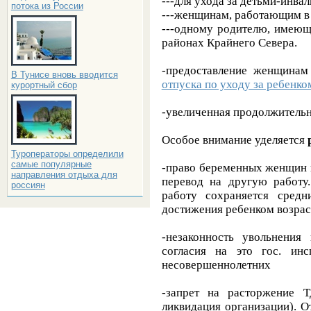
---для ухода за детьми-инва
потока из России
---женщинам, работающим в 
---одному родителю, имеющ
районах Крайнего Севера.
-предоставление женщина
В Тунисе вновь вводится
отпуска по уходу за ребенко
курортный сбор
-увеличенная продолжительн
Особое внимание уделяется
Туроператоры определили
самые популярные
-право беременных женщин 
направления отдыха для
перевод на другую работу
россиян
работу сохраняется сред
достижения ребенком возраст
-незаконность увольнения 
согласия на это гос. ин
несовершеннолетних
-запрет на расторжение 
ликвидация организации). О