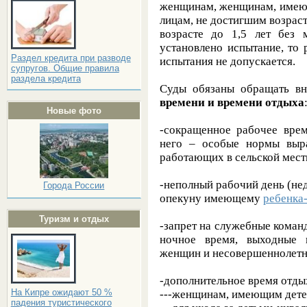
женщинам, женщинам, имеющи
лицам, не достигшим возраст
возрасте до 1,5 лет без 
установлено испытание, то
Раздел кредита при разводе
испытания не допускается.
супругов. Общие правила
раздела кредита
Суды обязаны обращать в
времени и времени отдыха
Новые фото
-сокращенное рабочее врем
него – особые нормы вы
работающих в сельской мест
-неполный рабочий день (н
Города России
опекуну имеющему
ребенка
Туризм и отдых
-запрет на служебные коман
ночное время, выходные 
женщин и несовершеннолет
-дополнительное время отды
На Кипре ожидают 50 %
---женщинам, имеющим дете
падения туристического