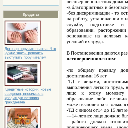
несовершеннолетних должна
-в благоприятных и безопас
-без дискриминации - то ес
Кредиты
на работу, установлении о
службе, подготовке и 
образовании, расторжении
основанные на деловых ка
условий их труда.
Договор поручительства. Что
В Постановлении даются ра
нужно знать, решаясь
выступить поручителем
несовершеннолетним
:
-по общему правилу доп
достигшими 16 лет
-ТД с лицами, достигшим
выполнения легкого труда,
Кредитные истории: новые
лицо к этому моменту 
сведения, вносимые в
кредитную историю
образование либо оставил
гражданина
может выполняться только в 
-ТД с лицом от14 до 15 лет 
---14-летнее лицо должно б
---работа должна относи
причиняющего вреда здоров