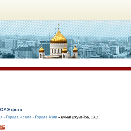
 ОАЭ фото
ея
Города и сёла
Города Азии
»
»
» Дубаи Джумейра, ОАЭ