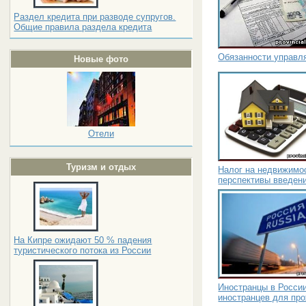
Раздел кредита при разводе супругов.
Общие правила раздела кредита
Обязанности управ
Новые фото
Отели
Туризм и отдых
Налог на недвижимос
перспективы введен
На Кипре ожидают 50 % падения
туристического потока из России
Иностранцы в России
иностранцев для пр