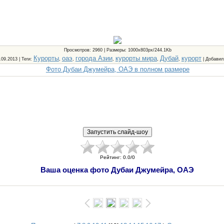
Просмотров
: 2960 |
Размеры
: 1000x803px/244.1Kb
Курорты
оаэ
города Азии
курорты мира
Дубай
курорт
2.09.2013 |
Теги
:
,
,
,
,
,
|
Добавил
Фото Дубаи Джумейра, ОАЭ в полном размере
Рейтинг
:
0.0
/
0
Ваша оценка фото Дубаи Джумейра, ОАЭ