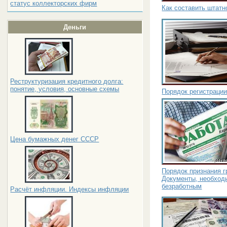
статус коллекторских фирм
Как составить штатн
Деньги
Реструктуризация кредитного долга:
понятие, условия, основные схемы
Порядок регистраци
Цена бумажных денег СССР
Порядок признания 
Документы, необход
безработным
Расчёт инфляции. Индексы инфляции