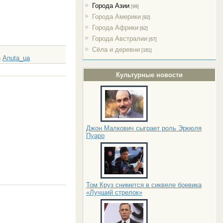
Города Азии
[99]
Города Америки
[92]
Города Африки
[62]
Города Австралии
[67]
Сёла и деревни
[181]
Anuta_ua
:
Культурные новости
Джон Малкович сыграет роль Эркюля
Пуаро
Том Круз снимется в сиквеле боевика
«Лучший стрелок»