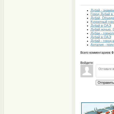
Дубай - знаме
Город Дубай в
Дубай, Объед
Курортный гор
Дубай в ОАЭ
Дубай ночью,
Дубаи - горно
Дубай в ОАЭ
Дубай - город-
Анталия - поп
Всего комментариев
:
0
Войдите:
Отправит