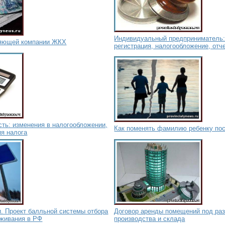
Индивидуальный предприниматель:
ляющей компании ЖКХ
регистрация, налогообложение, отч
ть: изменения в налогообложении,
Как поменять фамилию ребенку по
ия налога
. Проект балльной системы отбора
Договор аренды помещений под ра
оживания в РФ
производства и склада