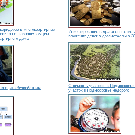
коридоров в многоквартирных
Инвестирование в драгоценные мет
равила пользования общим
вложения денег в драгметаллы в 20
артирного дома
Стоимость участков в Подмосковье
 кредита безработным
участок в Подмосковье недорого