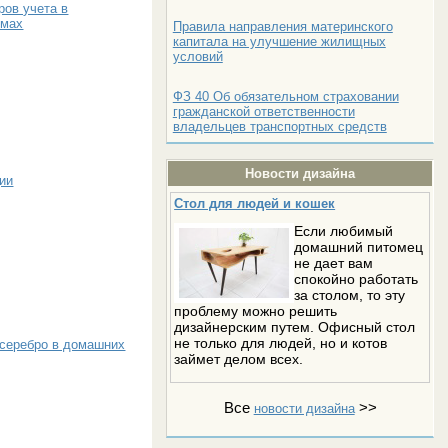
ров учета в
омах
Правила направления материнского
капитала на улучшение жилищных
условий
ФЗ 40 Об обязательном страховании
гражданской ответственности
владельцев транспортных средств
Новости дизайна
ии
Стол для людей и кошек
Если любимый
домашний питомец
не дает вам
спокойно работать
за столом, то эту
проблему можно решить
дизайнерским путем. Офисный стол
не только для людей, но и котов
 серебро в домашних
займет делом всех.
Все
>>
новости дизайна