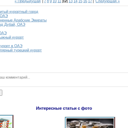
« Предыдущая
7
8
9
10
11
13
14
15
16
17
Следующая »
|
[
12
]
|
нитый курортный город
 ОАЭ
иненные Арабские Эмираты
од Дубай, ОАЭ
 ОАЭ
лыжный курорт
курорт в ОАЭ
улярный турецкий курорт
ь
Интересные статьи с фото