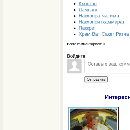
Кхонкэн
Лампанг
Накхонратчасима
Накхонситхаммарат
Паккрет
Храм Ват Сакет Ратча
Всего комментариев
:
0
Войдите:
Отправить
Интересн