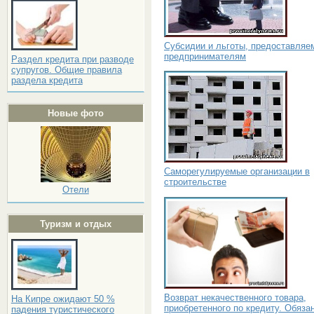
Субсидии и льготы, предоставляе
предпринимателям
Раздел кредита при разводе
супругов. Общие правила
раздела кредита
Новые фото
Саморегулируемые организации в
строительстве
Отели
Туризм и отдых
Возврат некачественного товара,
На Кипре ожидают 50 %
приобретенного по кредиту. Обяза
падения туристического