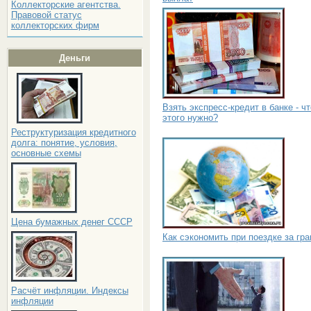
Коллекторские агентства.
Правовой статус
коллекторских фирм
Деньги
Взять экспресс-кредит в банке - ч
этого нужно?
Реструктуризация кредитного
долга: понятие, условия,
основные схемы
Цена бумажных денег СССР
Как сэкономить при поездке за гр
Расчёт инфляции. Индексы
инфляции