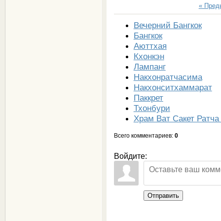
« Пре
Вечерний Бангкок
Бангкок
Аюттхая
Кхонкэн
Лампанг
Накхонратчасима
Накхонситхаммарат
Паккрет
Тхонбури
Храм Ват Сакет Ратча
Всего комментариев
:
0
Войдите:
Отправить