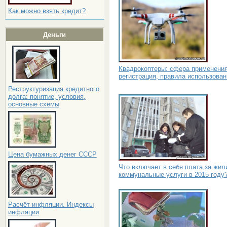
Как можно взять кредит?
Деньги
Квадрокоптеры: сфера применения
регистрация, правила использован
Реструктуризация кредитного
долга: понятие, условия,
основные схемы
Цена бумажных денег СССР
Что включает в себя плата за жил
коммунальные услуги в 2015 году
Расчёт инфляции. Индексы
инфляции