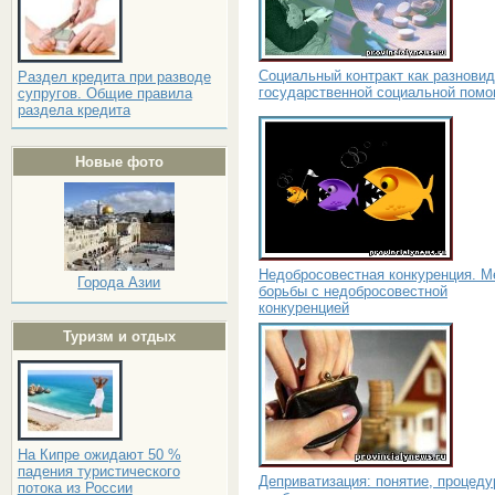
Социальный контракт как разнови
Раздел кредита при разводе
государственной социальной пом
супругов. Общие правила
раздела кредита
Новые фото
Недобросовестная конкуренция. 
Города Азии
борьбы с недобросовестной
конкуренцией
Туризм и отдых
На Кипре ожидают 50 %
падения туристического
Деприватизация: понятие, процеду
потока из России